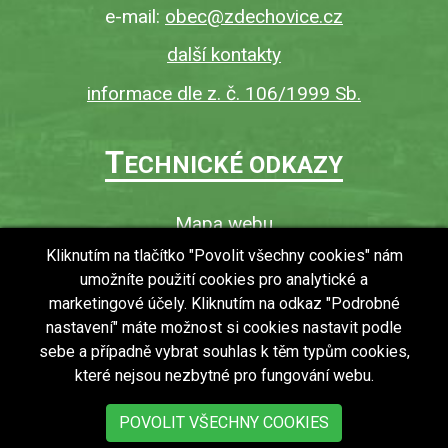
e-mail:
obec@zdechovice.cz
další kontakty
informace dle z. č. 106/1999 Sb.
T
ECHNICKÉ ODKAZY
Mapa webu
O webu
Kliknutím na tlačítko "Povolit všechny cookies" nám
umožníte použití cookies pro analytické a
Povinně zveřejňované informace
marketingové účely. Kliknutím na odkaz "Podrobné
Ochrana osobních údajů (GDPR)
nastavení" máte možnost si cookies nastavit podle
Vyhledávání
sebe a případně vybrat souhlas k těm typům cookies,
které nejsou nezbytné pro fungování webu.
RSS
Bezbariérový přístup v obci
POVOLIT VŠECHNY COOKIES