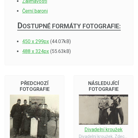
Zajímavosti
Černí baroni
D
OSTUPNÉ FORMÁTY FOTOGRAFIE:
450 x 299px
(44.07kB)
488 x 324px
(55.63kB)
PŘEDCHOZÍ
NÁSLEDUJÍCÍ
FOTOGRAFIE
FOTOGRAFIE
Divadelní kroužek
Divadelní kroužek, Zdechovice - 1954