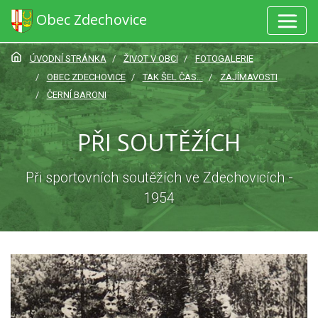
Obec Zdechovice
ÚVODNÍ STRÁNKA
ŽIVOT V OBCI
FOTOGALERIE
OBEC ZDECHOVICE
TAK ŠEL ČAS...
ZAJÍMAVOSTI
ČERNÍ BARONI
PŘI SOUTĚŽÍCH
Při sportovních soutěžích ve Zdechovicích -
1954