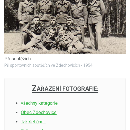
Při soutěžích
Při sportovních soutěžích ve Zdechovicích - 1954
Z
AŘAZENÍ FOTOGRAFIE:
všechny kategorie
Obec Zdechovice
Tak šel čas...