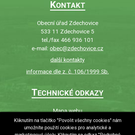
K
ONTAKT
Obecní úřad Zdechovice
533 11 Zdechovice 5
tel./fax 466 936 101
e-mail:
obec@zdechovice.cz
další kontakty
informace dle z. č. 106/1999 Sb.
T
ECHNICKÉ ODKAZY
Mapa webu
O webu
Kliknutím na tlačítko "Povolit všechny cookies" nám
umožníte použití cookies pro analytické a
Povinně zveřejňované informace
marketingové účely. Kliknutím na odkaz "Podrobné