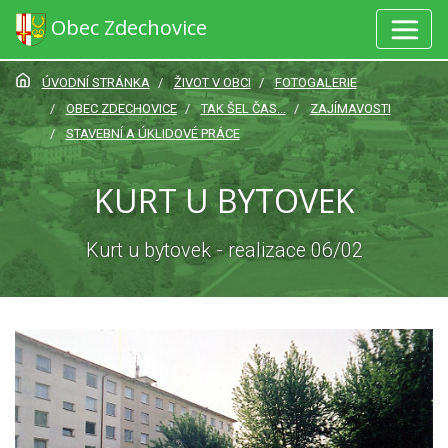
Obec Zdechovice
ÚVODNÍ STRÁNKA
ŽIVOT V OBCI
FOTOGALERIE
OBEC ZDECHOVICE
TAK ŠEL ČAS...
ZAJÍMAVOSTI
STAVEBNÍ A ÚKLIDOVÉ PRÁCE
KURT U BYTOVEK
Kurt u bytovek - realizace 06/02