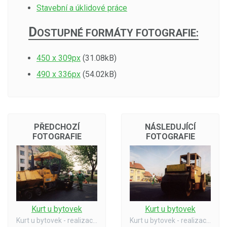
Stavební a úklidové práce
D
OSTUPNÉ FORMÁTY FOTOGRAFIE:
450 x 309px
(31.08kB)
490 x 336px
(54.02kB)
PŘEDCHOZÍ
NÁSLEDUJÍCÍ
FOTOGRAFIE
FOTOGRAFIE
Kurt u bytovek
Kurt u bytovek
Kurt u bytovek - realizace 06/02
Kurt u bytovek - realizace 06/02