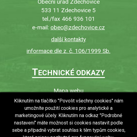
Obecní úřad Zdechovice
533 11 Zdechovice 5
tel./fax 466 936 101
e-mail:
obec@zdechovice.cz
další kontakty
informace dle z. č. 106/1999 Sb.
T
ECHNICKÉ ODKAZY
Mapa webu
O webu
Kliknutím na tlačítko "Povolit všechny cookies" nám
umožníte použití cookies pro analytické a
Povinně zveřejňované informace
marketingové účely. Kliknutím na odkaz "Podrobné
Ochrana osobních údajů (GDPR)
nastavení" máte možnost si cookies nastavit podle
Vyhledávání
sebe a případně vybrat souhlas k těm typům cookies,