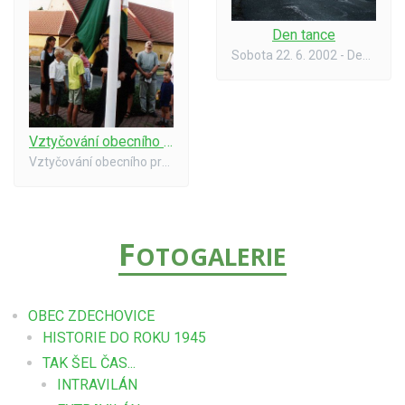
Den tance
Sobota 22. 6. 2002 - Den tance - část Svatojánská noc na Čestném nádvoří zámku
Vztyčování obecního praporu
Vztyčování obecního praporu - 22. 6. 2002
F
OTOGALERIE
OBEC ZDECHOVICE
HISTORIE DO ROKU 1945
TAK ŠEL ČAS...
INTRAVILÁN