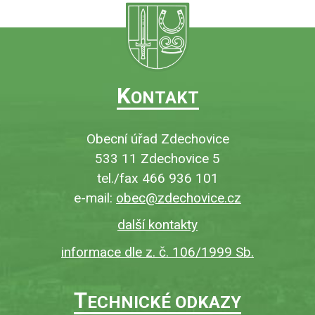
K
ONTAKT
Obecní úřad Zdechovice
533 11 Zdechovice 5
tel./fax 466 936 101
e-mail:
obec@zdechovice.cz
další kontakty
informace dle z. č. 106/1999 Sb.
T
ECHNICKÉ ODKAZY