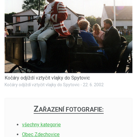
Kočáry odjíždí vztyčit vlajky do Spytovic
Kočáry odjíždí vztyčit vlajky do Spytovic - 22. 6. 2002
Z
AŘAZENÍ FOTOGRAFIE:
všechny kategorie
Obec Zdechovice