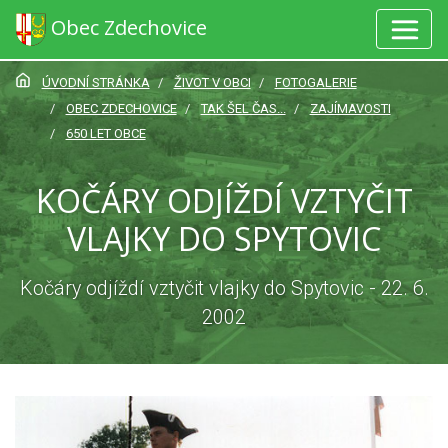
Obec Zdechovice
ÚVODNÍ STRÁNKA
ŽIVOT V OBCI
FOTOGALERIE
OBEC ZDECHOVICE
TAK ŠEL ČAS...
ZAJÍMAVOSTI
650 LET OBCE
KOČÁRY ODJÍŽDÍ VZTYČIT
VLAJKY DO SPYTOVIC
Kočáry odjíždí vztyčit vlajky do Spytovic - 22. 6.
2002