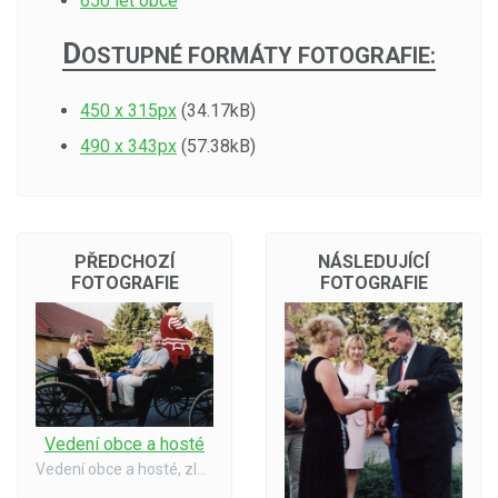
650 let obce
D
OSTUPNÉ FORMÁTY FOTOGRAFIE:
450 x 315px
(34.17kB)
490 x 343px
(57.38kB)
PŘEDCHOZÍ
NÁSLEDUJÍCÍ
FOTOGRAFIE
FOTOGRAFIE
Vedení obce a hosté
Vedení obce a hosté, zleva: p. Páralová, R. Chutic, Mgr. Čeřovská, p. Kasík