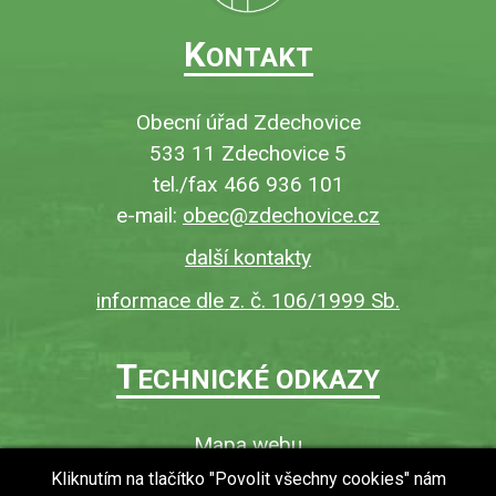
K
ONTAKT
Obecní úřad Zdechovice
533 11 Zdechovice 5
tel./fax 466 936 101
e-mail:
obec@zdechovice.cz
další kontakty
informace dle z. č. 106/1999 Sb.
T
ECHNICKÉ ODKAZY
Mapa webu
O webu
Kliknutím na tlačítko "Povolit všechny cookies" nám