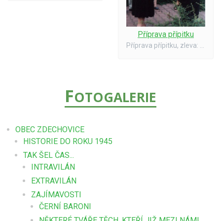
Příprava přípitku
Příprava přípitku, zleva: paní J. Kautská, starosta R. Chutic
F
OTOGALERIE
OBEC ZDECHOVICE
HISTORIE DO ROKU 1945
TAK ŠEL ČAS...
INTRAVILÁN
EXTRAVILÁN
ZAJÍMAVOSTI
ČERNÍ BARONI
NĚKTERÉ TVÁŘE TĚCH, KTEŘÍ JIŽ MEZI NÁMI