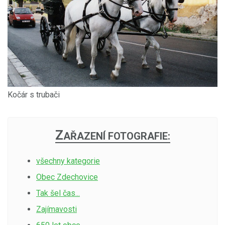
Kočár s trubači
Z
AŘAZENÍ FOTOGRAFIE:
všechny kategorie
Obec Zdechovice
Tak šel čas...
Zajímavosti