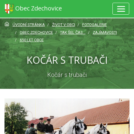
Obec Zdechovice
ÚVODNÍ STRÁNKA
ŽIVOT V OBCI
FOTOGALERIE
OBEC ZDECHOVICE
TAK ŠEL ČAS...
ZAJÍMAVOSTI
650 LET OBCE
KOČÁR S TRUBAČI
Kočár s trubači