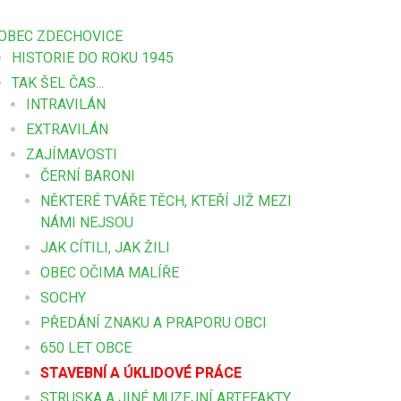
OBEC ZDECHOVICE
HISTORIE DO ROKU 1945
TAK ŠEL ČAS...
INTRAVILÁN
EXTRAVILÁN
ZAJÍMAVOSTI
ČERNÍ BARONI
NĚKTERÉ TVÁŘE TĚCH, KTEŘÍ JIŽ MEZI
NÁMI NEJSOU
JAK CÍTILI, JAK ŽILI
OBEC OČIMA MALÍŘE
SOCHY
PŘEDÁNÍ ZNAKU A PRAPORU OBCI
650 LET OBCE
STAVEBNÍ A ÚKLIDOVÉ PRÁCE
STRUSKA A JINÉ MUZEJNÍ ARTEFAKTY