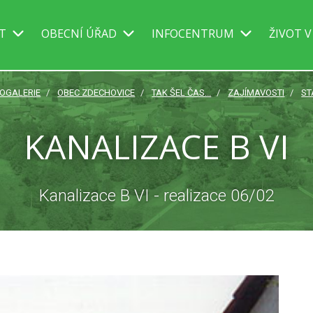
IT
OBECNÍ ÚŘAD
INFOCENTRUM
ŽIVOT V
OGALERIE
OBEC ZDECHOVICE
TAK ŠEL ČAS...
ZAJÍMAVOSTI
ST
KANALIZACE B VI
Kanalizace B VI - realizace 06/02