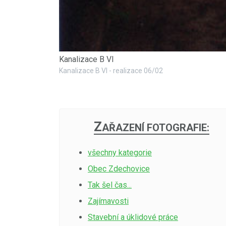
Kanalizace B VI
Kanalizace B VI - realizace 06/02
Z
AŘAZENÍ FOTOGRAFIE:
všechny kategorie
Obec Zdechovice
Tak šel čas...
Zajímavosti
Stavební a úklidové práce