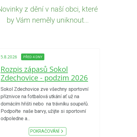
Novinky z dění v naší obci, které
by Vám neměly uniknout...
5.8.2026
PŘED
Upozorně
5.8.2026
PŘED 4 DNY
Nařízení
Rozpis zápasů Sokol
kraje 4/
Zdechovice - podzim 2026
zvýšenéh
vzniku p
Sokol Zdechovice zve všechny sportovní
příznivce na fotbalová utkání ať už na
S ohledem na d
domácím hřišti nebo na trávníku soupeřů.
meteorologick
Podpořte naše barvy, užijte si sportovní
sucho, velmi v
odpoledne a...
zátěž, ...) up
Nařízení Pardu
POKRAČOVÁNÍ