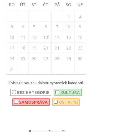
PO
ÚT
ST
ČT
PÁ
SO
NE
1
2
3
4
5
6
7
8
9
10
11
12
13
14
15
16
17
18
19
20
21
22
23
24
25
26
27
28
29
30
31
Zobrazit pouze události vybraných kategorií:
BEZ KATEGORIE
KULTURA
SAMOSPRÁVA
OSTATNÍ