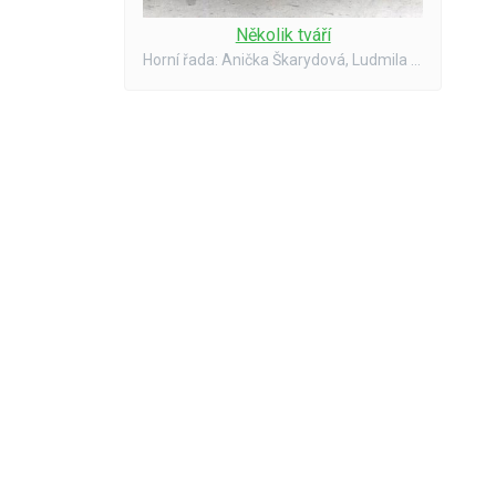
Několik tváří
Horní řada: Anička Škarydová, Ludmila Škarydová, Josef Hnilička čp. 64, Jaroslav Hnilička, Josef Herodes, Josef Hnilička čp. 95, Anička Loužilová, Josef Rambousek čp. 45, Josef S., J. V., Jarka Zemanová. Přední řada: František ., Božena Zemanová, Františe