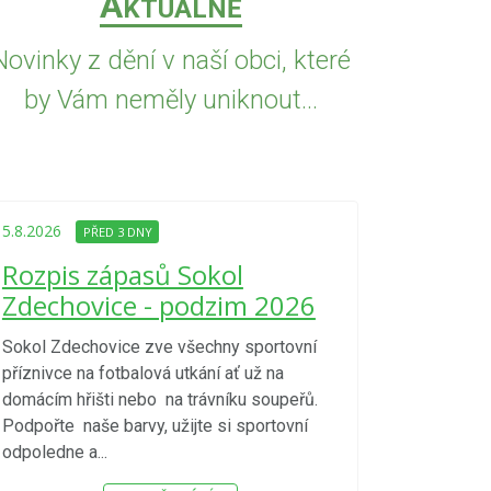
A
KTUÁLNĚ
Novinky z dění v naší obci, které
by Vám neměly uniknout...
5.8.2026
PŘED
Upozorně
5.8.2026
PŘED 3 DNY
Nařízení
Rozpis zápasů Sokol
kraje 4/
Zdechovice - podzim 2026
zvýšenéh
vzniku p
Sokol Zdechovice zve všechny sportovní
příznivce na fotbalová utkání ať už na
S ohledem na d
domácím hřišti nebo na trávníku soupeřů.
meteorologick
Podpořte naše barvy, užijte si sportovní
sucho, velmi v
odpoledne a...
zátěž, ...) up