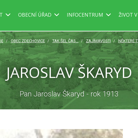
IT
OBECNÍ ÚŘAD
INFOCENTRUM
ŽIVOT V
IE
OBEC ZDECHOVICE
TAK ŠEL ČAS...
ZAJÍMAVOSTI
NĚKTERÉ T
JAROSLAV ŠKARYD
Pan Jaroslav Škaryd - rok 1913