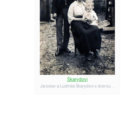
Škarydovi
Jaroslav a Ludmila Škarydovi s dcerou Marií provdanou Říhovou