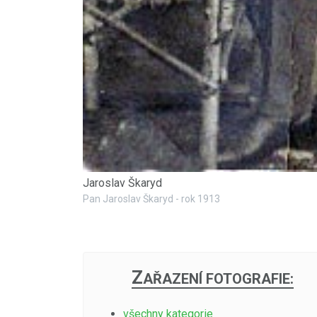
Jaroslav Škaryd
Pan Jaroslav Škaryd - rok 1913
Z
AŘAZENÍ FOTOGRAFIE:
všechny kategorie