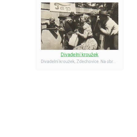
Divadelní kroužek
Divadelní kroužek, Zdechovice. Na obrázku je paní Miluška - 1954