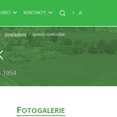
A
 OBCI
KONTAKTY
A
ČERNÍ BARONI
DIVADELNÍ KROUŽEK
K
- 1954
F
OTOGALERIE