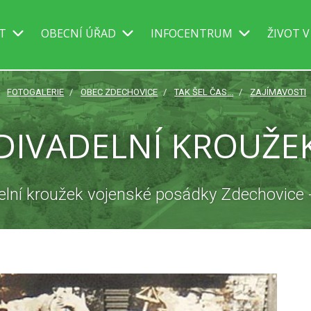
IT
OBECNÍ ÚŘAD
INFOCENTRUM
ŽIVOT V
FOTOGALERIE
OBEC ZDECHOVICE
TAK ŠEL ČAS...
ZAJÍMAVOSTI
DIVADELNÍ KROUŽE
elní kroužek vojenské posádky Zdechovice 