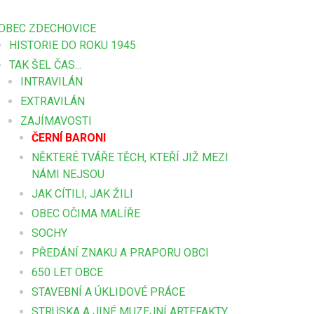
OBEC ZDECHOVICE
HISTORIE DO ROKU 1945
TAK ŠEL ČAS...
INTRAVILÁN
EXTRAVILÁN
ZAJÍMAVOSTI
ČERNÍ BARONI
NĚKTERÉ TVÁŘE TĚCH, KTEŘÍ JIŽ MEZI
NÁMI NEJSOU
JAK CÍTILI, JAK ŽILI
OBEC OČIMA MALÍŘE
SOCHY
PŘEDÁNÍ ZNAKU A PRAPORU OBCI
650 LET OBCE
STAVEBNÍ A ÚKLIDOVÉ PRÁCE
STRUSKA A JINÉ MUZEJNÍ ARTEFAKTY