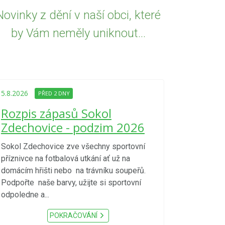
Novinky z dění v naší obci, které
by Vám neměly uniknout...
5.8.2026
PŘED
Upozorně
5.8.2026
PŘED 2 DNY
Nařízení
Rozpis zápasů Sokol
kraje 4/
Zdechovice - podzim 2026
zvýšenéh
vzniku p
Sokol Zdechovice zve všechny sportovní
příznivce na fotbalová utkání ať už na
S ohledem na d
domácím hřišti nebo na trávníku soupeřů.
meteorologick
Podpořte naše barvy, užijte si sportovní
sucho, velmi v
odpoledne a...
zátěž, ...) up
Nařízení Pardu
POKRAČOVÁNÍ