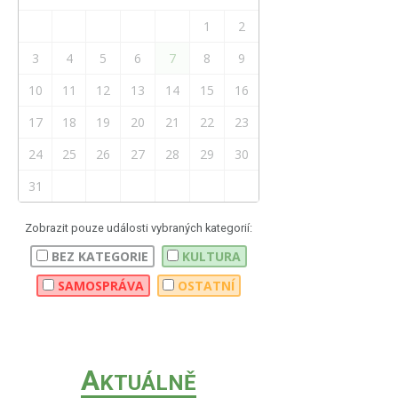
1
2
3
4
5
6
7
8
9
10
11
12
13
14
15
16
17
18
19
20
21
22
23
24
25
26
27
28
29
30
31
Zobrazit pouze události vybraných kategorií:
BEZ KATEGORIE
KULTURA
SAMOSPRÁVA
OSTATNÍ
A
KTUÁLNĚ