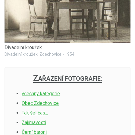
Divadelní kroužek
Divadelní kroužek, Zdechovice - 1954
Z
AŘAZENÍ FOTOGRAFIE:
všechny kategorie
Obec Zdechovice
Tak šel čas...
Zajímavosti
Černí baroni