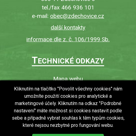
tel./fax 466 936 101
e-mail:
obec@zdechovice.cz
další kontakty
informace dle z. č. 106/1999 Sb.
T
ECHNICKÉ ODKAZY
Mapa webu
O webu
Kliknutím na tlačítko "Povolit všechny cookies" nám
umožníte použití cookies pro analytické a
Povinně zveřejňované informace
marketingové účely. Kliknutím na odkaz "Podrobné
Ochrana osobních údajů (GDPR)
nastavení" máte možnost si cookies nastavit podle
Vyhledávání
sebe a případně vybrat souhlas k těm typům cookies,
které nejsou nezbytné pro fungování webu.
RSS