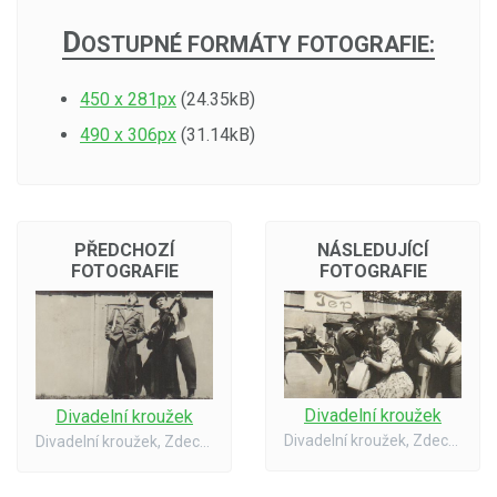
D
OSTUPNÉ FORMÁTY FOTOGRAFIE:
450 x 281px
(24.35kB)
490 x 306px
(31.14kB)
PŘEDCHOZÍ
NÁSLEDUJÍCÍ
FOTOGRAFIE
FOTOGRAFIE
Divadelní kroužek
Divadelní kroužek
Divadelní kroužek, Zdechovice. Na obrázku je paní Miluška - 1954
Divadelní kroužek, Zdechovice - 1954