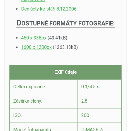
Den úcty ke stáří 8.12.2006
D
OSTUPNÉ FORMÁTY FOTOGRAFIE:
450 x 338px
(43.41kB)
1600 x 1200px
(1263.13kB)
EXIF údaje
Délka expozice:
0.1/4.5 s
Závěrka clony:
2.8
ISO:
200
Model fotoaparátu:
DiMAGE 7i