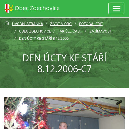
Obec Zdechovice
ÚVODNÍ STRÁNKA
ŽIVOT V OBCI
FOTOGALERIE
OBEC ZDECHOVICE
TAK ŠEL ČAS...
ZAJÍMAVOSTI
DEN ÚCTY KE STÁŘÍ 8.12.2006
DEN ÚCTY KE STÁŘÍ
8.12.2006-C7