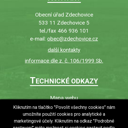
Obecní úřad Zdechovice
533 11 Zdechovice 5
tel./fax 466 936 101
e-mail:
obec@zdechovice.cz
další kontakty
informace dle z. č. 106/1999 Sb.
T
ECHNICKÉ ODKAZY
Mapa webu
O webu
Kliknutím na tlačítko "Povolit všechny cookies" nám
umožníte použití cookies pro analytické a
Povinně zveřejňované informace
marketingové účely. Kliknutím na odkaz "Podrobné
Ochrana osobních údajů (GDPR)
nastavení" máte možnost si cookies nastavit podle