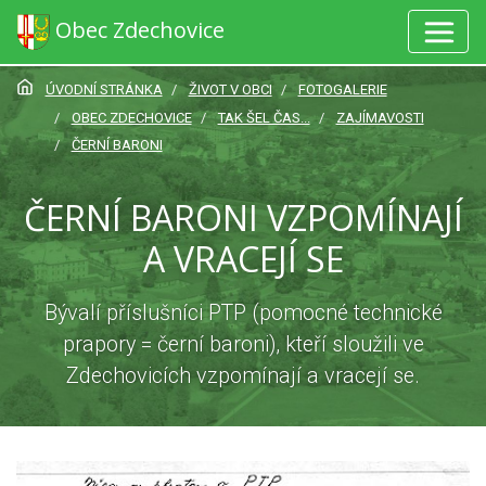
Obec Zdechovice
ÚVODNÍ STRÁNKA
ŽIVOT V OBCI
FOTOGALERIE
OBEC ZDECHOVICE
TAK ŠEL ČAS...
ZAJÍMAVOSTI
ČERNÍ BARONI
ČERNÍ BARONI VZPOMÍNAJÍ
A VRACEJÍ SE
Bývalí příslušníci PTP (pomocné technické
prapory = černí baroni), kteří sloužili ve
Zdechovicích vzpomínají a vracejí se.