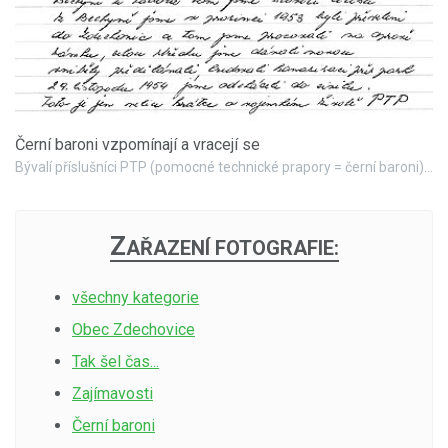
Černí baroni vzpomínají a vracejí se
Bývalí příslušníci PTP (pomocné technické prapory = černí baroni), kteří sloužili ve Zdechovicích vzpomínají a vracejí se.
Z
AŘAZENÍ FOTOGRAFIE:
všechny kategorie
Obec Zdechovice
Tak šel čas...
Zajímavosti
Černí baroni