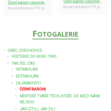
Černí baroni vzpomínají a vracejí se
Černí baroni vzpomínají a vracejí se
Bývalí příslušníci PTP (pomocné technické prapory = černí baroni), kteří sloužili ve Zdechovicích vzpomínají a vracejí se.
Bývalí příslušníci PTP (pomocné technické prapory = černí baroni), kteří sloužili ve Zdechovicích vzpomínají a vracejí se.
F
OTOGALERIE
OBEC ZDECHOVICE
HISTORIE DO ROKU 1945
TAK ŠEL ČAS...
INTRAVILÁN
EXTRAVILÁN
ZAJÍMAVOSTI
ČERNÍ BARONI
NĚKTERÉ TVÁŘE TĚCH, KTEŘÍ JIŽ MEZI NÁMI
NEJSOU
JAK CÍTILI, JAK ŽILI