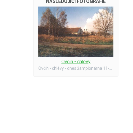
NÁSLEDUJÍCÍ FOTOGRAFIE
Ovčín - chlévy
Ovčín - chlévy - dnes žampionárna 11-2001