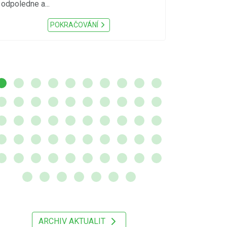
sucho, velmi v
odpoledne a...
zátěž, ...) up
Nařízení Pardu
POKRAČOVÁNÍ
ARCHIV AKTUALIT