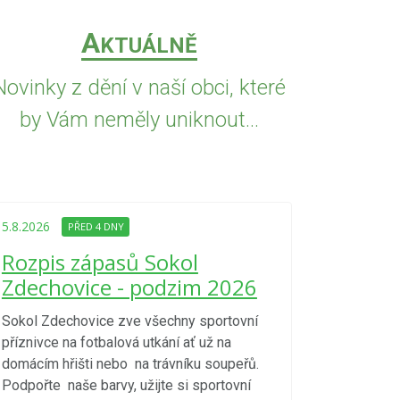
A
KTUÁLNĚ
Novinky z dění v naší obci, které
by Vám neměly uniknout...
5.8.2026
PŘED
Upozorně
5.8.2026
PŘED 4 DNY
Nařízení
Rozpis zápasů Sokol
kraje 4/
Zdechovice - podzim 2026
zvýšenéh
vzniku p
Sokol Zdechovice zve všechny sportovní
příznivce na fotbalová utkání ať už na
S ohledem na d
domácím hřišti nebo na trávníku soupeřů.
meteorologick
Podpořte naše barvy, užijte si sportovní