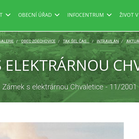
IT
OBECNÍ ÚŘAD
INFOCENTRUM
ŽIVOT V
ALERIE
OBEC ZDECHOVICE
TAK ŠEL ČAS...
INTRAVILÁN
AKTUÁ
S ELEKTRÁRNOU CHV
Zámek s elektrárnou Chvaletice - 11/2001