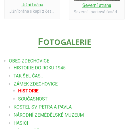
Jižní brána
Severní strana
Jižní brána s kaplí z čestného nádvoří. Stav asi v roce 1945. (foto Státní ústav památkové péče a ochrany přírody v Praze, autor Vladimír Hyhlík)
Severní - parková fasáda s balkonem v popředí dobře patrná kašna. (foto Státní ústav památkové péče a ochrany přírody v Praze, autor Vladimír Hyhlík)
F
OTOGALERIE
OBEC ZDECHOVICE
HISTORIE DO ROKU 1945
TAK ŠEL ČAS...
ZÁMEK ZDECHOVICE
HISTORIE
SOUČASNOST
KOSTEL SV. PETRA A PAVLA
NÁRODNÍ ZEMĚDĚLSKÉ MUZEUM
HASIČI