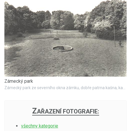
Zámecký park
Zámecký park ze severního okna zámku, dobře patrna kašna, kamenná váza a vázy u schodiště. Stav asi v roce 1945. (foto Státní ústav památkové péče a ochrany přírody v Praze, autor Vladimír Hyhlík)
Z
AŘAZENÍ FOTOGRAFIE:
všechny kategorie