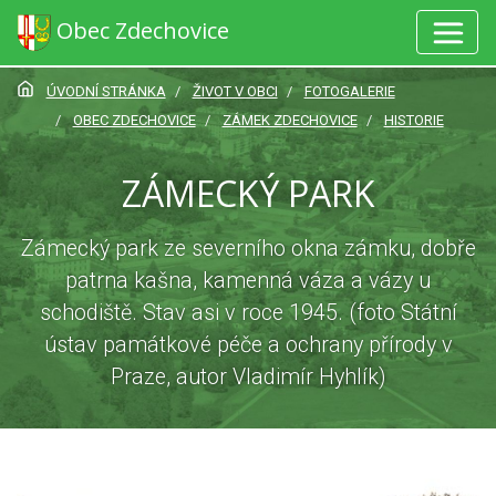
Obec Zdechovice
ÚVODNÍ STRÁNKA
ŽIVOT V OBCI
FOTOGALERIE
OBEC ZDECHOVICE
ZÁMEK ZDECHOVICE
HISTORIE
ZÁMECKÝ PARK
Zámecký park ze severního okna zámku, dobře
patrna kašna, kamenná váza a vázy u
schodiště. Stav asi v roce 1945. (foto Státní
ústav památkové péče a ochrany přírody v
Praze, autor Vladimír Hyhlík)