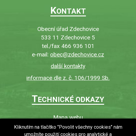
K
ONTAKT
Obecní úřad Zdechovice
533 11 Zdechovice 5
tel./fax 466 936 101
e-mail:
obec@zdechovice.cz
další kontakty
informace dle z. č. 106/1999 Sb.
T
ECHNICKÉ ODKAZY
Mapa webu
O webu
Kliknutím na tlačítko "Povolit všechny cookies" nám
umožníte použití cookies pro analytické a