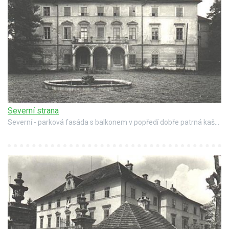
Severní strana
Severní - parková fasáda s balkonem v popředí dobře patrná kašna. (foto Státní ústav památkové péče a ochrany přírody v Praze, autor Vladimír Hyhlík)