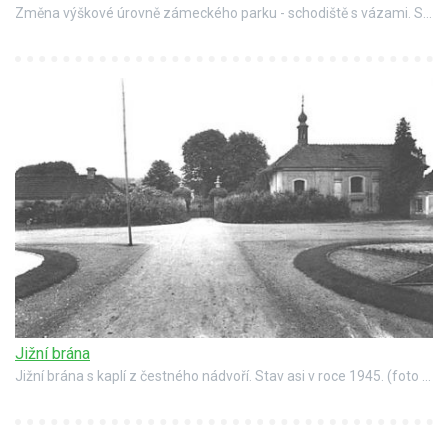
Změna výškové úrovně zámeckého parku - schodiště s vázami. Stav v roce 1945 nebo dříve.
Jižní brána
Jižní brána s kaplí z čestného nádvoří. Stav asi v roce 1945. (foto Státní ústav památkové péče a ochrany přírody v Praze, autor Vladimír Hyhlík)