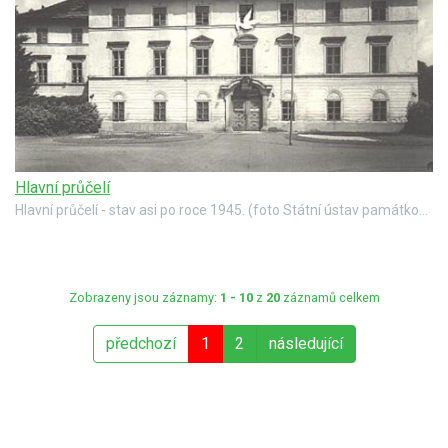
Hlavní průčelí
Hlavní průčelí - stav asi po roce 1945. (foto Státní ústav památkové péče a ochrany přírody v Praze, autor Vladimír Hyhlík)
Zobrazeny jsou záznamy:
1 - 10
z
20
záznamů celkem
předchozí
1
2
následující