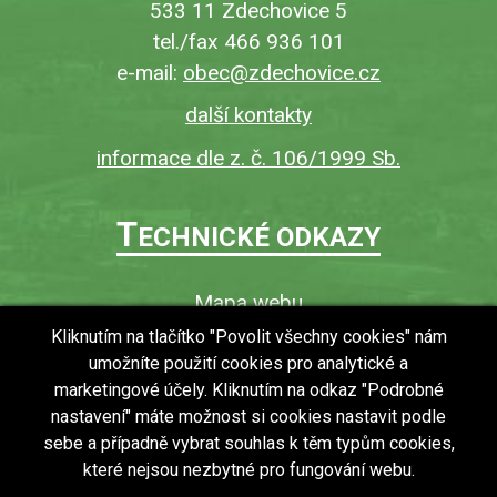
533 11 Zdechovice 5
tel./fax 466 936 101
e-mail:
obec@zdechovice.cz
další kontakty
informace dle z. č. 106/1999 Sb.
T
ECHNICKÉ ODKAZY
Mapa webu
O webu
Kliknutím na tlačítko "Povolit všechny cookies" nám
umožníte použití cookies pro analytické a
Povinně zveřejňované informace
marketingové účely. Kliknutím na odkaz "Podrobné
Ochrana osobních údajů (GDPR)
nastavení" máte možnost si cookies nastavit podle
Vyhledávání
sebe a případně vybrat souhlas k těm typům cookies,
které nejsou nezbytné pro fungování webu.
RSS