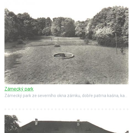
Zámecký park
Zámecký park ze severního okna zámku, dobře patrna kašna, kamenná váza a vázy u schodiště. Stav asi v roce 1945. (foto Státní ústav památkové péče a ochrany přírody v Praze, autor Vladimír Hyhlík)