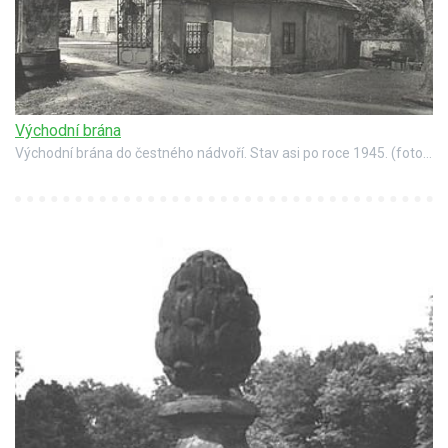
Východní brána
Východní brána do čestného nádvoří. Stav asi po roce 1945. (foto Státní ústav památkové péče a ochrany přírody v Praze, autor Vladimír Hyhlík)