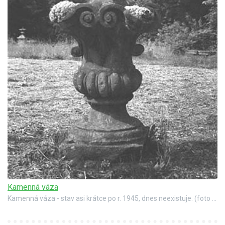
Kamenná váza
Kamenná váza - stav asi krátce po r. 1945, dnes neexistuje. (foto Státní ústav památkové péče a ochrany přírody v Praze, autor Vladimír Hyhlík)