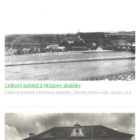
Celkový pohled z Hrůšovy skaličky
Celkový pohled z Hrůšovy skaličky. Zámek ještě s věží, vpravo je patrný lihovar s komínem. Stav asi v roce 1918.