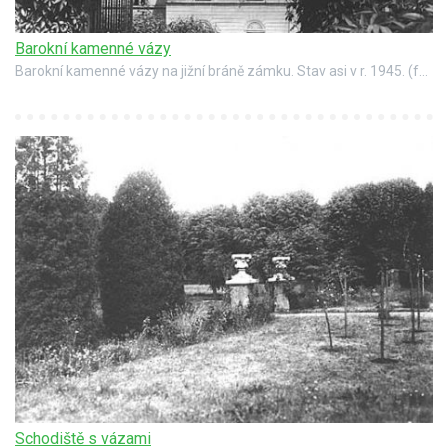
Barokní kamenné vázy
Barokní kamenné vázy na jižní bráně zámku. Stav asi v r. 1945. (foto Státní ústav památkové péče a ochrany přírody v Praze, autor Vladimír Hyhlík)
Schodiště s vázami