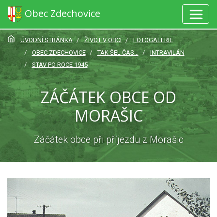
Obec Zdechovice
ÚVODNÍ STRÁNKA
ŽIVOT V OBCI
FOTOGALERIE
OBEC ZDECHOVICE
TAK ŠEL ČAS...
INTRAVILÁN
STAV PO ROCE 1945
ZÁČÁTEK OBCE OD
MORAŠIC
Záčátek obce při příjezdu z Morašic