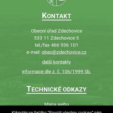
K
ONTAKT
Obecní úřad Zdechovice
533 11 Zdechovice 5
tel./fax 466 936 101
e-mail:
obec@zdechovice.cz
další kontakty
informace dle z. č. 106/1999 Sb.
T
ECHNICKÉ ODKAZY
Mapa webu
O webu
Kliknutím na tlačítko "Povolit všechny cookies" nám