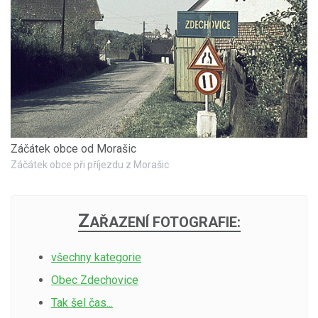
Záčátek obce od Morašic
Záčátek obce při příjezdu z Morašic
Z
AŘAZENÍ FOTOGRAFIE:
všechny kategorie
Obec Zdechovice
Tak šel čas...