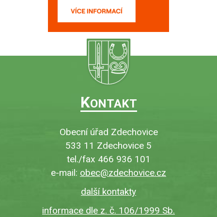
K
ONTAKT
Obecní úřad Zdechovice
533 11 Zdechovice 5
tel./fax 466 936 101
e-mail:
obec@zdechovice.cz
další kontakty
informace dle z. č. 106/1999 Sb.