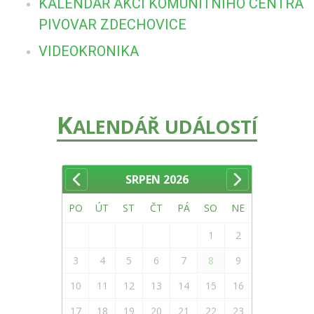
KALENDÁŘ AKCÍ KOMUNITNÍHO CENTRA
PIVOVAR ZDECHOVICE
VIDEOKRONIKA
K
ALENDÁŘ UDÁLOSTÍ
SRPEN
2026
PO
ÚT
ST
ČT
PÁ
SO
NE
1
2
3
4
5
6
7
8
9
10
11
12
13
14
15
16
17
18
19
20
21
22
23