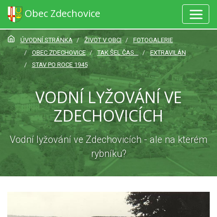
Obec Zdechovice
ÚVODNÍ STRÁNKA
ŽIVOT V OBCI
FOTOGALERIE
OBEC ZDECHOVICE
TAK ŠEL ČAS...
EXTRAVILÁN
STAV PO ROCE 1945
VODNÍ LYŽOVÁNÍ VE
ZDECHOVICÍCH
Vodní lyžování ve Zdechovicích - ale na kterém
rybníku?