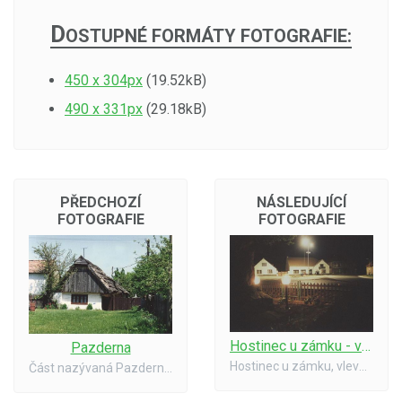
D
OSTUPNÉ FORMÁTY FOTOGRAFIE:
450 x 304px
(19.52kB)
490 x 331px
(29.18kB)
PŘEDCHOZÍ
NÁSLEDUJÍCÍ
FOTOGRAFIE
FOTOGRAFIE
Hostinec u zámku - v noci
Pazderna
Hostinec u zámku, vlevo slavnostní osvětlení pomníku padlých z 1. světové války.
Část nazývaná Pazderna - poslední došková střecha. Stav v roce 1994.