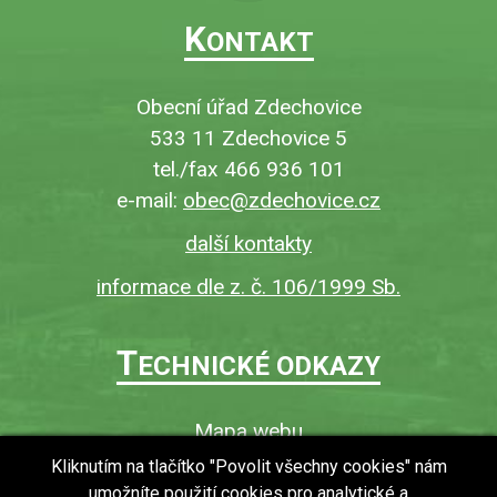
K
ONTAKT
Obecní úřad Zdechovice
533 11 Zdechovice 5
tel./fax 466 936 101
e-mail:
obec@zdechovice.cz
další kontakty
informace dle z. č. 106/1999 Sb.
T
ECHNICKÉ ODKAZY
Mapa webu
O webu
Kliknutím na tlačítko "Povolit všechny cookies" nám
umožníte použití cookies pro analytické a