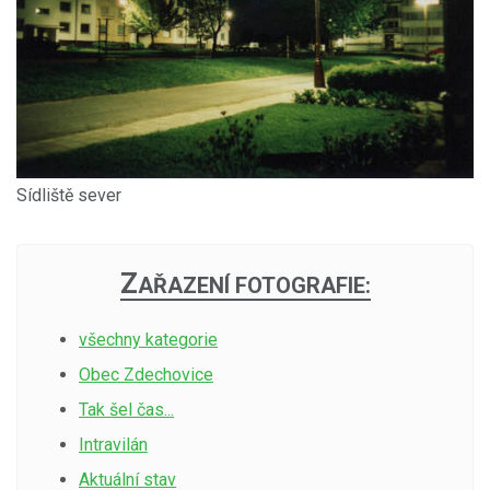
Sídliště sever
Z
AŘAZENÍ FOTOGRAFIE:
všechny kategorie
Obec Zdechovice
Tak šel čas...
Intravilán
Aktuální stav