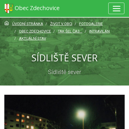
Obec Zdechovice
ÚVODNÍ STRÁNKA
ŽIVOT V OBCI
FOTOGALERIE
OBEC ZDECHOVICE
TAK ŠEL ČAS...
INTRAVILÁN
AKTUÁLNÍ STAV
SÍDLIŠTĚ SEVER
Sídliště sever