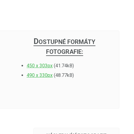
D
OSTUPNÉ FORMÁTY
FOTOGRAFIE:
450 x 303px
(41.74kB)
490 x 330px
(48.77kB)