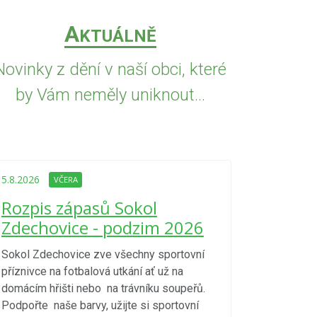
A
KTUÁLNĚ
Novinky z dění v naší obci, které
by Vám neměly uniknout...
5.8.2026
VČE
Upozorně
5.8.2026
VČERA
Nařízení
Rozpis zápasů Sokol
kraje 4/
Zdechovice - podzim 2026
zvýšenéh
vzniku p
Sokol Zdechovice zve všechny sportovní
příznivce na fotbalová utkání ať už na
S ohledem na d
domácím hřišti nebo na trávníku soupeřů.
meteorologick
Podpořte naše barvy, užijte si sportovní