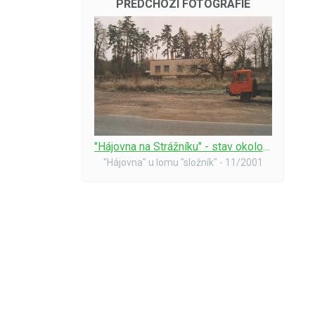
PŘEDCHOZÍ FOTOGRAFIE
"Hájovna na Strážníku" - stav okolo r. 2000
"Hájovna" u lomu "složník" - 11/2001