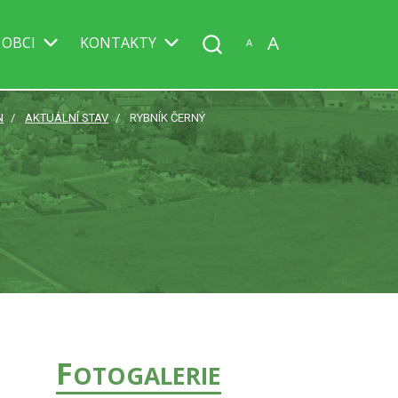
A
 OBCI
KONTAKTY
A
N
AKTUÁLNÍ STAV
RYBNÍK ČERNÝ
F
OTOGALERIE