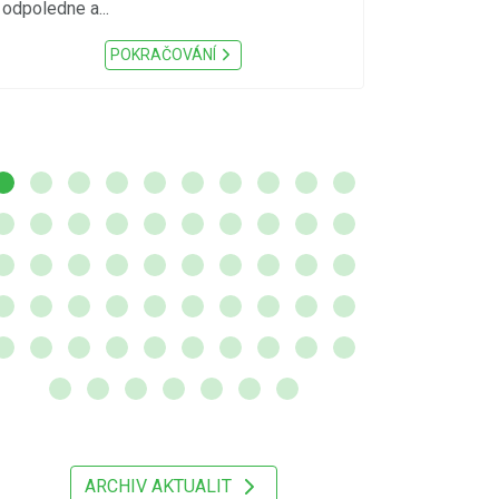
sucho, velmi v
odpoledne a...
zátěž, ...) up
Nařízení Pardu
POKRAČOVÁNÍ
ARCHIV AKTUALIT