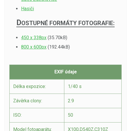
Hasiči
D
OSTUPNÉ FORMÁTY FOTOGRAFIE:
450 x 338px
(35.70kB)
800 x 600px
(192.44kB)
EXIF údaje
Délka expozice:
1/40 s
Závěrka clony:
2.9
ISO:
50
Model fotoaparátu:
X100,D540Z,C310Z