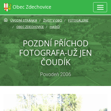
Obec Zdechovice
ÚVODNÍ STRÁNKA
ŽIVOT V OBCI
FOTOGALERIE
OBEC ZDECHOVICE
HASIČI
POZDNÍ PŘÍCHOD
FOTOGRAFA-UŽ JEN
ČOUDÍK
Povodeň 2006