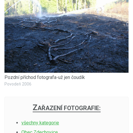
Pozdní příchod fotografa-už jen čoudík
Povodeň 2006
Z
AŘAZENÍ FOTOGRAFIE:
všechny kategorie
Obec Zdechovice