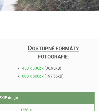
D
OSTUPNÉ FORMÁTY
FOTOGRAFIE:
450 x 338px
(36.95kB)
800 x 600px
(197.56kB)
EXIF údaje
1/26 s