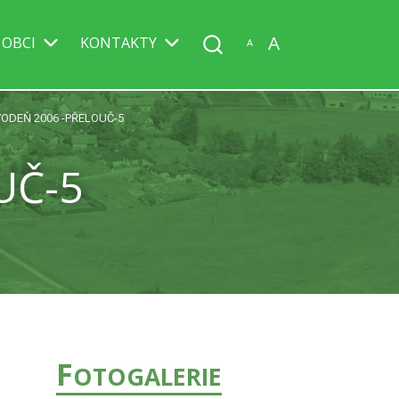
A
 OBCI
KONTAKTY
A
ODEŇ 2006 -PŘELOUČ-5
UČ-5
F
OTOGALERIE