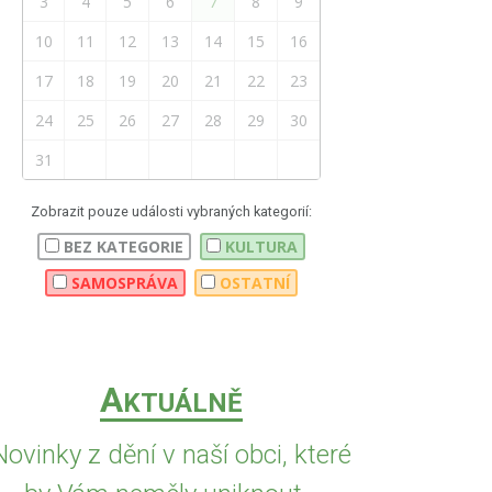
3
4
5
6
7
8
9
10
11
12
13
14
15
16
17
18
19
20
21
22
23
24
25
26
27
28
29
30
31
Zobrazit pouze události vybraných kategorií:
BEZ KATEGORIE
KULTURA
SAMOSPRÁVA
OSTATNÍ
A
KTUÁLNĚ
Novinky z dění v naší obci, které