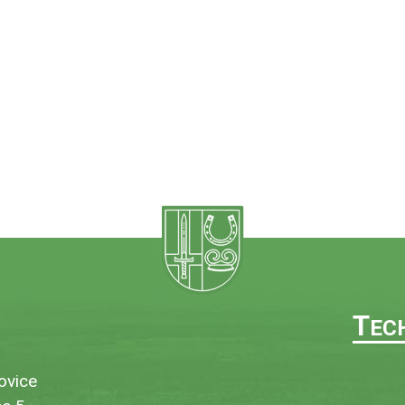
T
EC
ovice