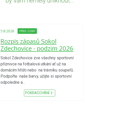
by Vám neměly uniknout...
5.8.2026
PŘED
Upozorně
5.8.2026
PŘED 2 DNY
Nařízení
Rozpis zápasů Sokol
kraje 4/
Zdechovice - podzim 2026
zvýšenéh
vzniku p
Sokol Zdechovice zve všechny sportovní
příznivce na fotbalová utkání ať už na
S ohledem na d
domácím hřišti nebo na trávníku soupeřů.
meteorologick
Podpořte naše barvy, užijte si sportovní
sucho, velmi v
odpoledne a...
zátěž, ...) up
Nařízení Pardu
POKRAČOVÁNÍ