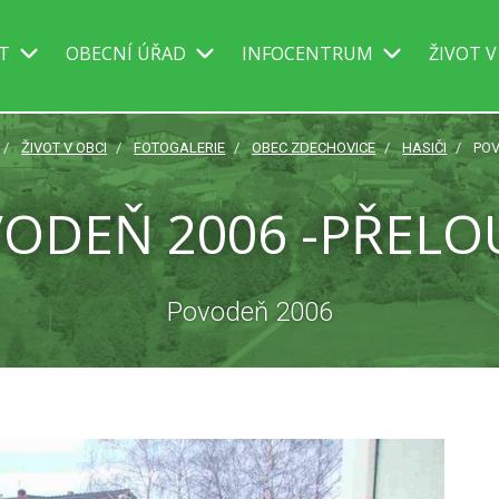
IT
OBECNÍ ÚŘAD
INFOCENTRUM
ŽIVOT V
ŽIVOT V OBCI
FOTOGALERIE
OBEC ZDECHOVICE
HASIČI
POV
ODEŇ 2006 -PŘELO
Povodeň 2006