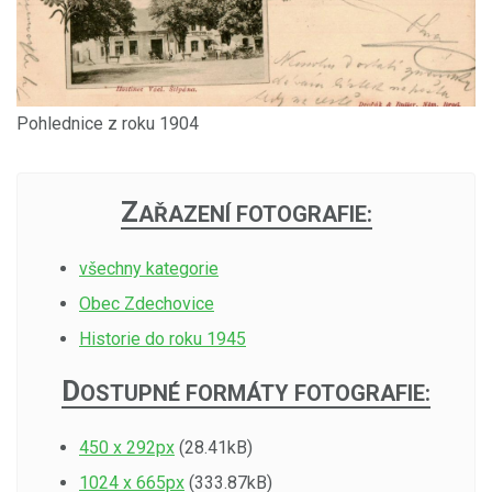
Pohlednice z roku 1904
Z
AŘAZENÍ FOTOGRAFIE:
všechny kategorie
Obec Zdechovice
Historie do roku 1945
D
OSTUPNÉ FORMÁTY FOTOGRAFIE:
450 x 292px
(28.41kB)
1024 x 665px
(333.87kB)