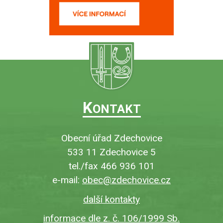
K
ONTAKT
Obecní úřad Zdechovice
533 11 Zdechovice 5
tel./fax 466 936 101
e-mail:
obec@zdechovice.cz
další kontakty
informace dle z. č. 106/1999 Sb.