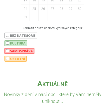
17
18
19
20
21
22
23
24
25
26
27
28
29
30
31
Zobrazit pouze události vybraných kategorií:
BEZ KATEGORIE
KULTURA
SAMOSPRÁVA
OSTATNÍ
A
KTUÁLNĚ
Novinky z dění v naší obci, které by Vám neměly
uniknout...