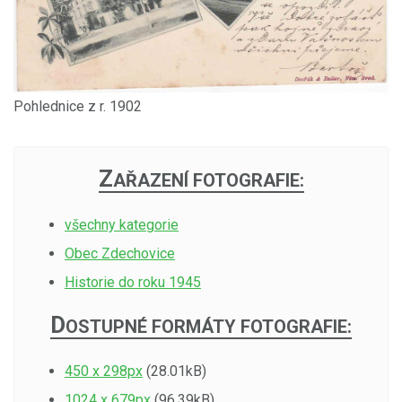
Pohlednice z r. 1902
Z
AŘAZENÍ FOTOGRAFIE:
všechny kategorie
Obec Zdechovice
Historie do roku 1945
D
OSTUPNÉ FORMÁTY FOTOGRAFIE:
450 x 298px
(28.01kB)
1024 x 679px
(96.39kB)