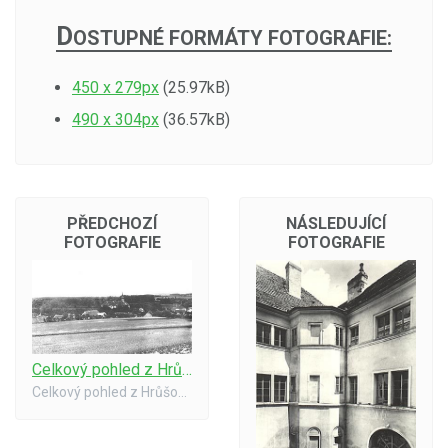
D
OSTUPNÉ FORMÁTY FOTOGRAFIE:
450 x 279px
(25.97kB)
490 x 304px
(36.57kB)
PŘEDCHOZÍ
NÁSLEDUJÍCÍ
FOTOGRAFIE
FOTOGRAFIE
Celkový pohled z Hrůšovy skaličky
Celkový pohled z Hrůšovy skaličky. Zámek ještě s věží, vpravo je patrný lihovar s komínem. Stav asi v roce 1918.