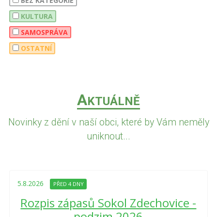
BEZ KATEGORIE
KULTURA
SAMOSPRÁVA
OSTATNÍ
A
KTUÁLNĚ
Novinky z dění v naší obci, které by Vám neměly
uniknout...
5.8.2026
PŘED 4 DNY
Rozpis zápasů Sokol Zdechovice -
podzim 2026