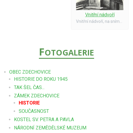
Vnitřní nádvoří
Vnitřní nádvoří, na snímku je patrno těleso vřetenovitého schodiště se suchými WC a vnitřní vrata - dnes oboje již neexistuje. Stav asi po roce 1945.
F
OTOGALERIE
OBEC ZDECHOVICE
HISTORIE DO ROKU 1945
TAK ŠEL ČAS...
ZÁMEK ZDECHOVICE
HISTORIE
SOUČASNOST
KOSTEL SV. PETRA A PAVLA
NÁRODNÍ ZEMĚDĚLSKÉ MUZEUM