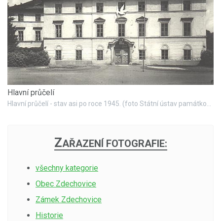
Hlavní průčelí
Hlavní průčelí - stav asi po roce 1945. (foto Státní ústav památkové péče a ochrany přírody v Praze, autor Vladimír Hyhlík)
Z
AŘAZENÍ FOTOGRAFIE:
všechny kategorie
Obec Zdechovice
Zámek Zdechovice
Historie