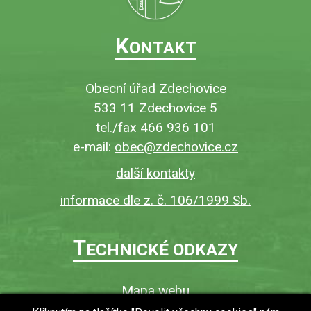
K
ONTAKT
Obecní úřad Zdechovice
533 11 Zdechovice 5
tel./fax 466 936 101
e-mail:
obec@zdechovice.cz
další kontakty
informace dle z. č. 106/1999 Sb.
T
ECHNICKÉ ODKAZY
Mapa webu