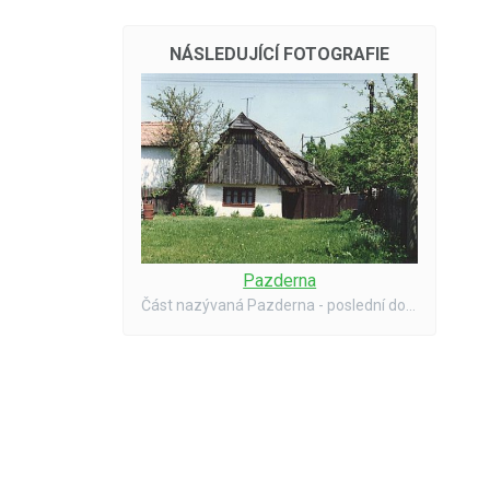
NÁSLEDUJÍCÍ FOTOGRAFIE
Pazderna
Část nazývaná Pazderna - poslední došková střecha. Stav v roce 1994.