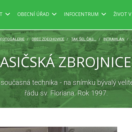
IT
OBECNÍ ÚŘAD
INFOCENTRUM
ŽIVOT V
FOTOGALERIE
OBEC ZDECHOVICE
TAK ŠEL ČAS...
INTRAVILÁN
ASIČSKÁ ZBROJNICE
a současná technika - na snímku bývalý velite
řádu sv. Floriana. Rok 1997.