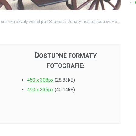
sičská zbrojnice - historická a současná technika - na snímku bývalý velitel pan Stanislav Ženatý, nositel řádu sv. Floriana. Rok 1997.
D
OSTUPNÉ FORMÁTY
FOTOGRAFIE:
450 x 308px
(28.83kB)
490 x 335px
(40.14kB)