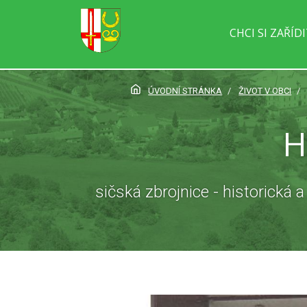
CHCI SI ZAŘÍD
ÚVODNÍ STRÁNKA
ŽIVOT V OBCI
H
sičská zbrojnice - historická 