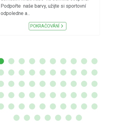
meteorologick
Podpořte naše barvy, užijte si sportovní
sucho, velmi v
odpoledne a...
zátěž, ...) up
Nařízení Pardu
POKRAČOVÁNÍ