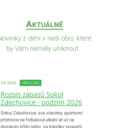
A
KTUÁLNĚ
Novinky z dění v naší obci, které
by Vám neměly uniknout...
5.8.2026
PŘED
Upozorně
5.8.2026
PŘED 4 DNY
Nařízení
Rozpis zápasů Sokol
kraje 4/
Zdechovice - podzim 2026
zvýšenéh
vzniku p
Sokol Zdechovice zve všechny sportovní
příznivce na fotbalová utkání ať už na
S ohledem na d
domácím hřišti nebo na trávníku soupeřů.