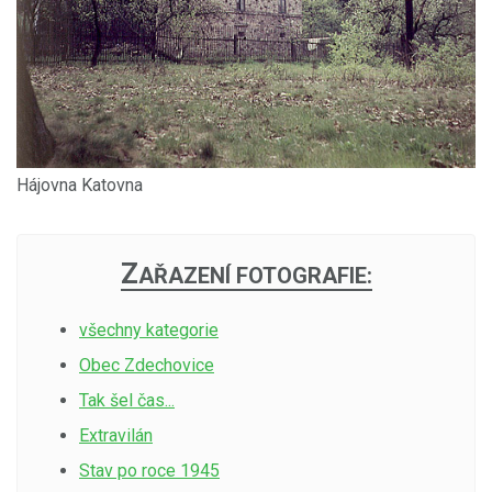
Hájovna Katovna
Z
AŘAZENÍ FOTOGRAFIE:
všechny kategorie
Obec Zdechovice
Tak šel čas...
Extravilán
Stav po roce 1945