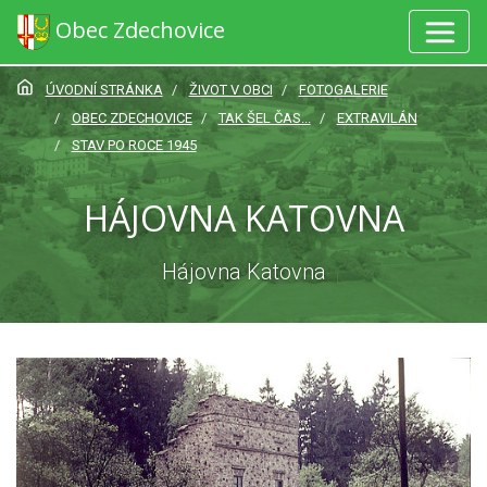
Obec Zdechovice
ÚVODNÍ STRÁNKA
ŽIVOT V OBCI
FOTOGALERIE
OBEC ZDECHOVICE
TAK ŠEL ČAS...
EXTRAVILÁN
STAV PO ROCE 1945
HÁJOVNA KATOVNA
Hájovna Katovna