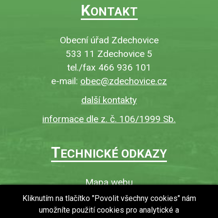
K
ONTAKT
Obecní úřad Zdechovice
533 11 Zdechovice 5
tel./fax 466 936 101
e-mail:
obec@zdechovice.cz
další kontakty
informace dle z. č. 106/1999 Sb.
T
ECHNICKÉ ODKAZY
Mapa webu
O webu
Kliknutím na tlačítko "Povolit všechny cookies" nám
umožníte použití cookies pro analytické a
Povinně zveřejňované informace