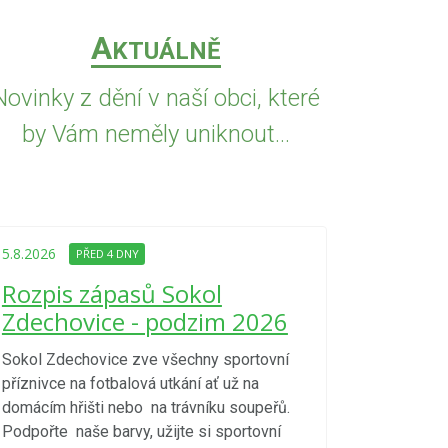
A
KTUÁLNĚ
Novinky z dění v naší obci, které
by Vám neměly uniknout...
5.8.2026
PŘED
Upozorně
5.8.2026
PŘED 4 DNY
Nařízení
Rozpis zápasů Sokol
kraje 4/
Zdechovice - podzim 2026
zvýšenéh
vzniku p
Sokol Zdechovice zve všechny sportovní
příznivce na fotbalová utkání ať už na
S ohledem na d
domácím hřišti nebo na trávníku soupeřů.
meteorologick
Podpořte naše barvy, užijte si sportovní