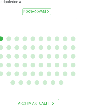
sucho, velmi v
odpoledne a...
zátěž, ...) up
Nařízení Pardu
POKRAČOVÁNÍ
ARCHIV AKTUALIT