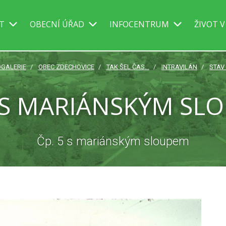
IT
OBECNÍ ÚŘAD
INFOCENTRUM
ŽIVOT V
GALERIE
OBEC ZDECHOVICE
TAK ŠEL ČAS...
INTRAVILÁN
STAV
5 S MARIÁNSKÝM SL
Čp. 5 s mariánským sloupem