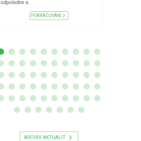
sucho, velmi v
odpoledne a...
zátěž, ...) up
Nařízení Pardu
POKRAČOVÁNÍ
ARCHIV AKTUALIT