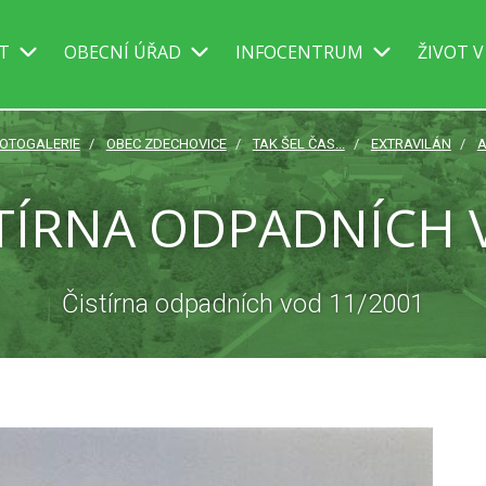
IT
OBECNÍ ÚŘAD
INFOCENTRUM
ŽIVOT V
OTOGALERIE
OBEC ZDECHOVICE
TAK ŠEL ČAS...
EXTRAVILÁN
A
TÍRNA ODPADNÍCH
Čistírna odpadních vod 11/2001