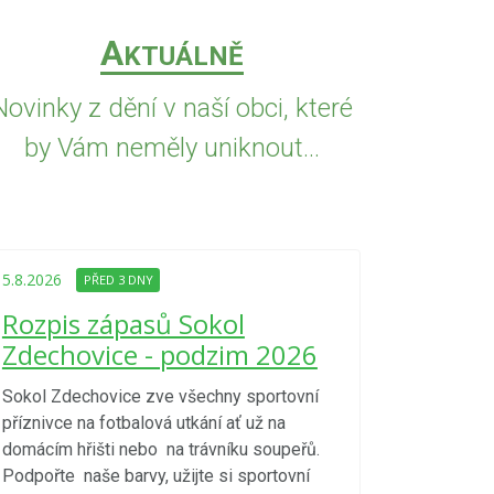
A
KTUÁLNĚ
Novinky z dění v naší obci, které
by Vám neměly uniknout...
5.8.2026
PŘED
Upozorně
5.8.2026
PŘED 3 DNY
Nařízení
Rozpis zápasů Sokol
kraje 4/
Zdechovice - podzim 2026
zvýšenéh
vzniku p
Sokol Zdechovice zve všechny sportovní
příznivce na fotbalová utkání ať už na
S ohledem na d
domácím hřišti nebo na trávníku soupeřů.
meteorologick
Podpořte naše barvy, užijte si sportovní