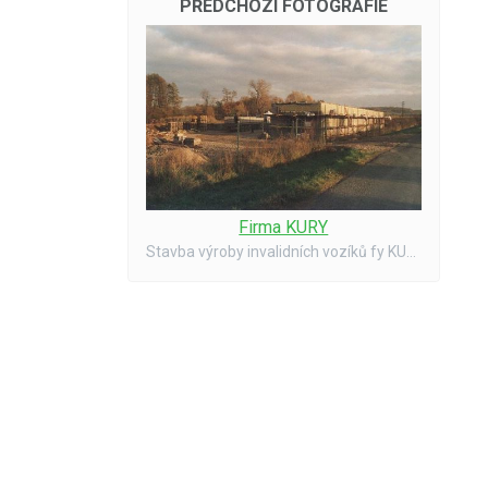
PŘEDCHOZÍ FOTOGRAFIE
Firma KURY
Stavba výroby invalidních vozíků fy KURY 11/2001