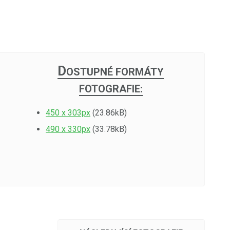
D
OSTUPNÉ FORMÁTY
FOTOGRAFIE:
450 x 303px
(23.86kB)
490 x 330px
(33.78kB)