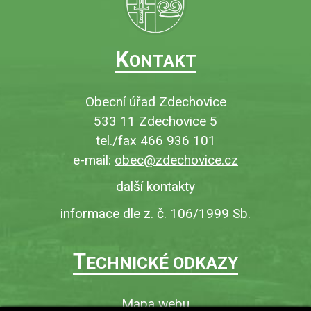
K
ONTAKT
Obecní úřad Zdechovice
533 11 Zdechovice 5
tel./fax 466 936 101
e-mail:
obec@zdechovice.cz
další kontakty
informace dle z. č. 106/1999 Sb.
T
ECHNICKÉ ODKAZY
Mapa webu