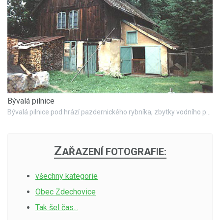
Bývalá pilnice
Bývalá pilnice pod hrází pazdernického rybníka, zbytky vodního pohonu. Rok 1994.
Z
AŘAZENÍ FOTOGRAFIE:
všechny kategorie
Obec Zdechovice
Tak šel čas...