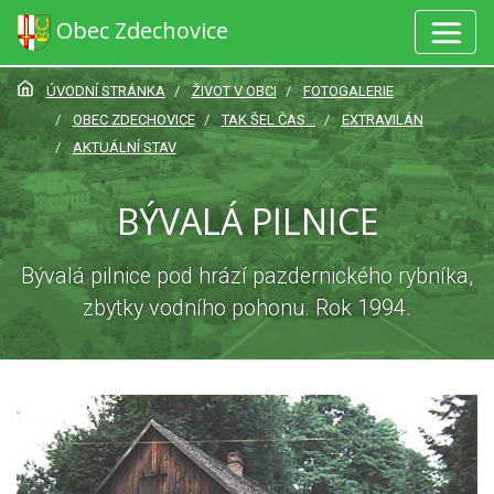
Obec Zdechovice
ÚVODNÍ STRÁNKA
ŽIVOT V OBCI
FOTOGALERIE
OBEC ZDECHOVICE
TAK ŠEL ČAS...
EXTRAVILÁN
AKTUÁLNÍ STAV
BÝVALÁ PILNICE
Bývalá pilnice pod hrází pazdernického rybníka,
zbytky vodního pohonu. Rok 1994.