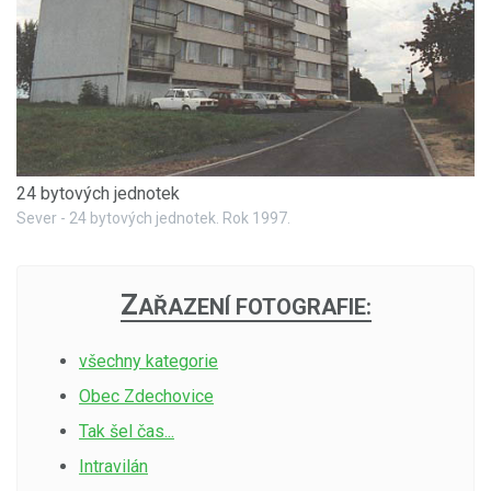
24 bytových jednotek
Sever - 24 bytových jednotek. Rok 1997.
Z
AŘAZENÍ FOTOGRAFIE:
všechny kategorie
Obec Zdechovice
Tak šel čas...
Intravilán