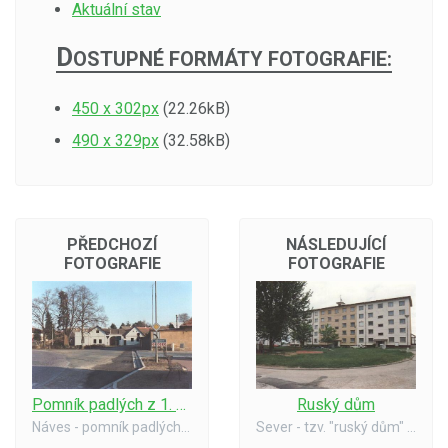
Aktuální stav
D
OSTUPNÉ FORMÁTY FOTOGRAFIE:
450 x 302px
(22.26kB)
490 x 329px
(32.58kB)
PŘEDCHOZÍ
NÁSLEDUJÍCÍ
FOTOGRAFIE
FOTOGRAFIE
Pomník padlých z 1. světové války a statek u Černých
Ruský dům
Náves - pomník padlých z 1. světové války a statek u Černých - dříve C. K. poštovní a telegrafní úřad. Rok 1997.
Sever - tzv. "ruský dům" - sloužil k ubytování příslušníků sovětské armády, nyní je zde Klub důchodců, mateřská škola, lékařská ordinace a 26 bytů. Rok 1997.