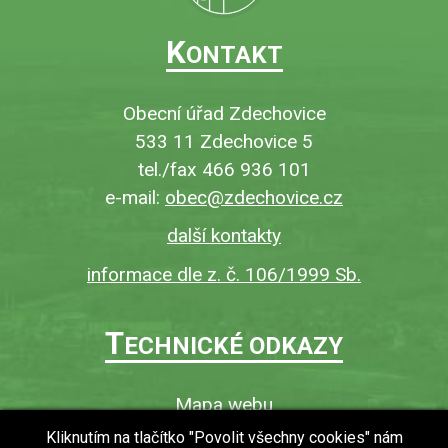
K
ONTAKT
Obecní úřad Zdechovice
533 11 Zdechovice 5
tel./fax 466 936 101
e-mail:
obec@zdechovice.cz
další kontakty
informace dle z. č. 106/1999 Sb.
T
ECHNICKÉ ODKAZY
Mapa webu
O webu
Kliknutím na tlačítko "Povolit všechny cookies" nám