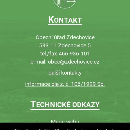
K
ONTAKT
Obecní úřad Zdechovice
533 11 Zdechovice 5
tel./fax 466 936 101
e-mail:
obec@zdechovice.cz
další kontakty
informace dle z. č. 106/1999 Sb.
T
ECHNICKÉ ODKAZY
Mapa webu