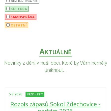
BEZ KATEGORIE
KULTURA
SAMOSPRÁVA
OSTATNÍ
A
KTUÁLNĚ
Novinky z dění v naší obci, které by Vám neměly
uniknout...
5.8.2026
PŘED 4 DNY
Rozpis zápasů Sokol Zdechovice -
podzim 2026