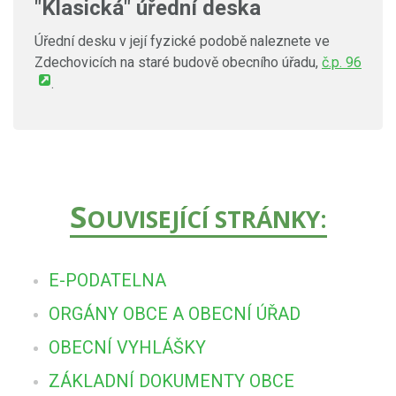
"Klasická" úřední deska
Úřední desku v její fyzické podobě naleznete ve
Zdechovicích na staré budově obecního úřadu,
č.p. 96
.
S
OUVISEJÍCÍ STRÁNKY:
E-PODATELNA
ORGÁNY OBCE A OBECNÍ ÚŘAD
OBECNÍ VYHLÁŠKY
ZÁKLADNÍ DOKUMENTY OBCE