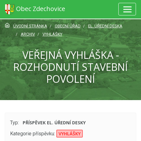
Obec Zdechovice
ÚVODNÍ STRÁNKA
OBECNÍ ÚŘAD
EL. ÚŘEDNÍ DESKA
ARCHIV
VYHLÁŠKY
VEŘEJNÁ VYHLÁŠKA -
ROZHODNUTÍ STAVEBNÍ
POVOLENÍ
Typ:
PŘÍSPĚVEK EL. ÚŘEDNÍ DESKY
Kategorie příspěvku:
VYHLÁŠKY