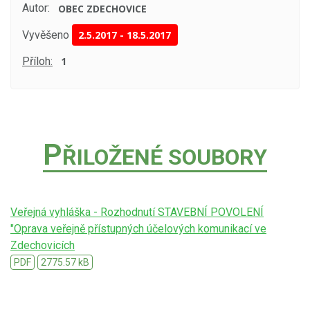
Autor:
OBEC ZDECHOVICE
Vyvěšeno
2.5.2017
-
18.5.2017
Příloh:
1
P
ŘILOŽENÉ SOUBORY
Veřejná vyhláška - Rozhodnutí STAVEBNÍ POVOLENÍ
"Oprava veřejně přístupných účelových komunikací ve
Zdechovicích
PDF
2775.57 kB