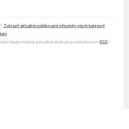
y”.
Zobrazit aktuálně publikované příspěvky všech kategorií
.
ěsky
.
 úřední desky můžete pohodlně sledovat prostřednictvím
RSS
?