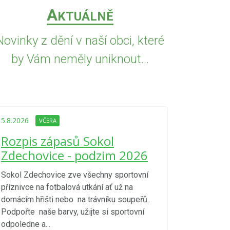
A
KTUÁLNĚ
Novinky z dění v naší obci, které
by Vám neměly uniknout...
5.8.2026
VČE
Upozorně
5.8.2026
VČERA
Nařízení
Rozpis zápasů Sokol
kraje 4/
Zdechovice - podzim 2026
zvýšenéh
vzniku p
Sokol Zdechovice zve všechny sportovní
příznivce na fotbalová utkání ať už na
S ohledem na d
domácím hřišti nebo na trávníku soupeřů.
meteorologick
Podpořte naše barvy, užijte si sportovní
sucho, velmi v
odpoledne a...