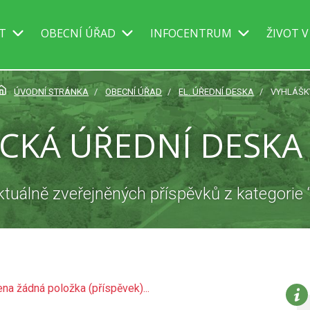
IT
OBECNÍ ÚŘAD
INFOCENTRUM
ŽIVOT V
ÚVODNÍ STRÁNKA
OBECNÍ ÚŘAD
EL. ÚŘEDNÍ DESKA
VYHLÁŠK
CKÁ ÚŘEDNÍ DESKA 
ktuálně zveřejněných příspěvků z kategorie 
na žádná položka (příspěvek)...