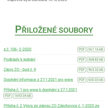
P
ŘILOŽENÉ SOUBORY
z.č. 106- 2-2020
PDF
561.16 kB
Podklady k jednání
PDF
368.82 kB
Zápis ZO - bod č. 9
PDF
963.32 kB
Doplnění informace z 27.1.2021 pro www
PDF
600.03 kB
Příloha č. 1 pro www k doplnění z 27.1.2021
PDF
1693.04 kB
Příloha č. 2 Výpis ze zápisu ZO Zdechovice č. 1-2020 ze