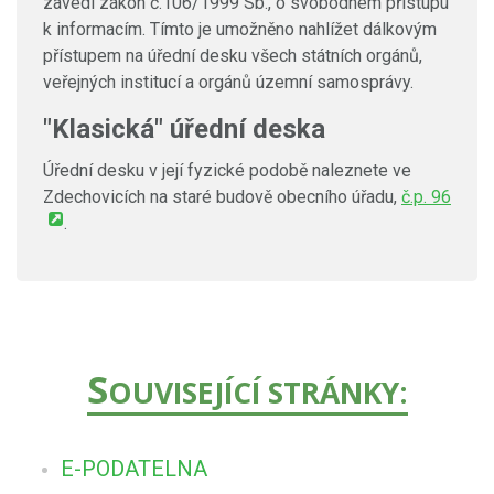
zavedl zákon č.106/1999 Sb., o svobodném přístupu
k informacím. Tímto je umožněno nahlížet dálkovým
přístupem na úřední desku všech státních orgánů,
veřejných institucí a orgánů územní samosprávy.
"Klasická" úřední deska
Úřední desku v její fyzické podobě naleznete ve
Zdechovicích na staré budově obecního úřadu,
č.p. 96
.
S
OUVISEJÍCÍ STRÁNKY:
E-PODATELNA