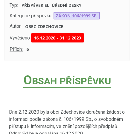
Typ:
PŘÍSPĚVEK EL. ÚŘEDNÍ DESKY
Kategorie příspěvku:
ZÁKON 106/1999 SB.
Autor:
OBEC ZDECHOVICE
Vyvěšeno
16.12.2020
-
31.12.2023
Příloh:
6
O
BSAH PŘÍSPĚVKU
Dne 2.12.2020 byla obci Zdechovice doručena žádost o
informaci podle zákona č. 106/1999 Sb., o svobodném
přístupu k informacím, ve znění pozdějších předpisů.
Odpověď byla odeslána 16.12.2020.