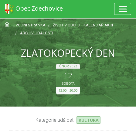
Obec Zdechovice
ÚVODNÍ STRÁNKA
ŽIVOT V OBCI
KALENDÁŘ AKCÍ
ARCHIV UDÁLOSTÍ
ZLATOKOPECKÝ DEN
ÚNOR 2022
12
SOBOTA
13:00
20:00
Kategorie události:
KULTURA