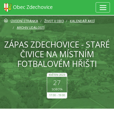
Obec Zdechovice
ÚVODNÍ STRÁNKA
ŽIVOT V OBCI
KALENDÁŘ AKCÍ
ARCHIV UDÁLOSTÍ
ZÁPAS ZDECHOVICE - STARÉ
ČIVICE NA MÍSTNÍM
FOTBALOVÉM HŘIŠTI
KVĚTEN 2023
27
SOBOTA
17:00
19:00