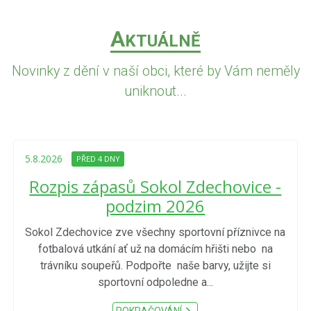
A
KTUÁLNĚ
Novinky z dění v naší obci, které by Vám neměly
uniknout...
5.8.2026
PŘED 4 DNY
Rozpis zápasů Sokol Zdechovice -
podzim 2026
Sokol Zdechovice zve všechny sportovní příznivce na
fotbalová utkání ať už na domácím hřišti nebo na
trávníku soupeřů. Podpořte naše barvy, užijte si
sportovní odpoledne a...
POKRAČOVÁNÍ