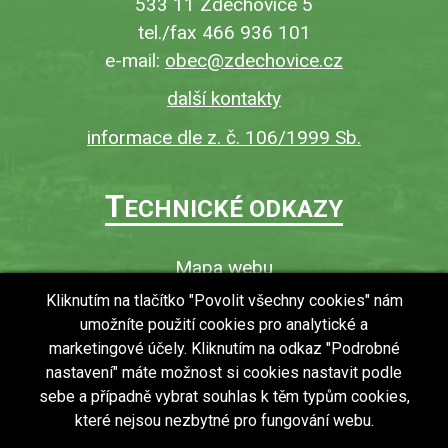
533 11 Zdechovice 5
tel./fax 466 936 101
e-mail:
obec@zdechovice.cz
další kontakty
informace dle z. č. 106/1999 Sb.
T
ECHNICKÉ ODKAZY
Mapa webu
O webu
Kliknutím na tlačítko "Povolit všechny cookies" nám
umožníte použití cookies pro analytické a
Povinně zveřejňované informace
marketingové účely. Kliknutím na odkaz "Podrobné
Ochrana osobních údajů (GDPR)
nastavení" máte možnost si cookies nastavit podle
Vyhledávání
sebe a případně vybrat souhlas k těm typům cookies,
které nejsou nezbytné pro fungování webu.
RSS