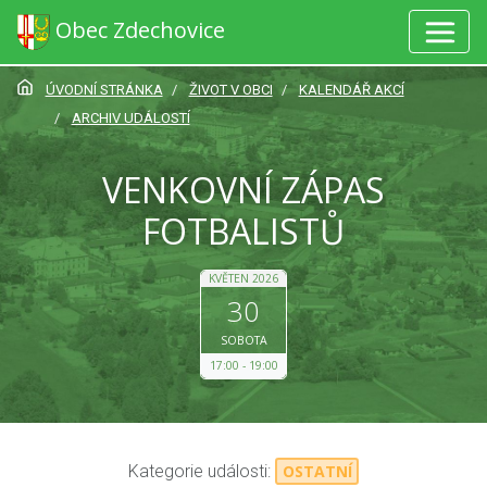
Obec Zdechovice
ÚVODNÍ STRÁNKA
ŽIVOT V OBCI
KALENDÁŘ AKCÍ
ARCHIV UDÁLOSTÍ
VENKOVNÍ ZÁPAS
FOTBALISTŮ
KVĚTEN 2026
30
SOBOTA
17:00
19:00
Kategorie události:
OSTATNÍ