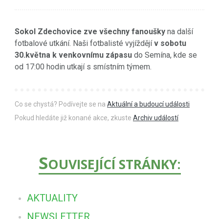
Sokol Zdechovice zve všechny fanoušky
na další
fotbalové utkání. Naši fotbalisté vyjíždějí
v sobotu
30.května k venkovnímu zápasu
do Semína, kde se
od 17:00 hodin utkají s smístním týmem.
Co se chystá? Podívejte se na
Aktuální a budoucí události
Pokud hledáte již konané akce, zkuste
Archiv událostí
S
OUVISEJÍCÍ STRÁNKY:
AKTUALITY
NEWSLETTER