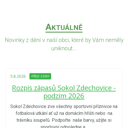
A
KTUÁLNĚ
Novinky z dění v naší obci, které by Vám neměly
uniknout...
5.8.2026
PŘED 3 DNY
Rozpis zápasů Sokol Zdechovice -
podzim 2026
Sokol Zdechovice zve všechny sportovní příznivce na
fotbalová utkání ať už na domácím hřišti nebo na
trávníku soupeřů. Podpořte naše barvy, užijte si
sportovní odpoledne a...