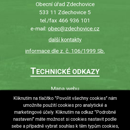
Obecní úřad Zdechovice
533 11 Zdechovice 5
tel./fax 466 936 101
e-mail:
obec@zdechovice.cz
další kontakty
informace dle z. č. 106/1999 Sb.
T
ECHNICKÉ ODKAZY
Mapa webu
O webu
Kliknutím na tlačítko "Povolit všechny cookies" nám
umožníte použití cookies pro analytické a
Povinně zveřejňované informace
marketingové účely. Kliknutím na odkaz "Podrobné
Ochrana osobních údajů (GDPR)
nastavení" máte možnost si cookies nastavit podle
Vyhledávání
sebe a případně vybrat souhlas k těm typům cookies,