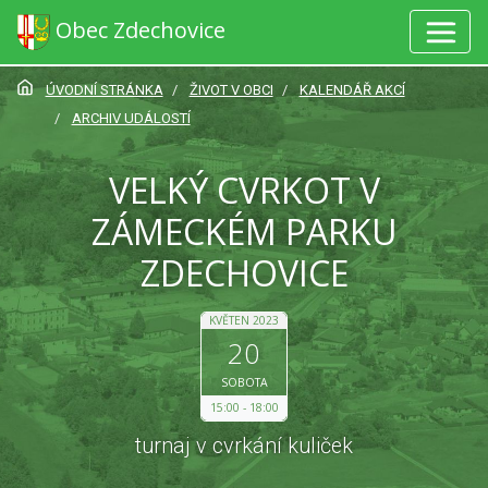
Obec Zdechovice
ÚVODNÍ STRÁNKA
ŽIVOT V OBCI
KALENDÁŘ AKCÍ
ARCHIV UDÁLOSTÍ
VELKÝ CVRKOT V
ZÁMECKÉM PARKU
ZDECHOVICE
KVĚTEN 2023
20
SOBOTA
15:00
18:00
turnaj v cvrkání kuliček