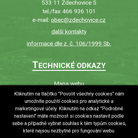
533 11 Zdechovice 5
tel./fax 466 936 101
e-mail:
obec@zdechovice.cz
další kontakty
informace dle z. č. 106/1999 Sb.
T
ECHNICKÉ ODKAZY
Mapa webu
O webu
Kliknutím na tlačítko "Povolit všechny cookies" nám
umožníte použití cookies pro analytické a
Povinně zveřejňované informace
marketingové účely. Kliknutím na odkaz "Podrobné
Ochrana osobních údajů (GDPR)
nastavení" máte možnost si cookies nastavit podle
Vyhledávání
sebe a případně vybrat souhlas k těm typům cookies,
které nejsou nezbytné pro fungování webu.
RSS