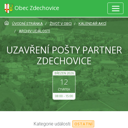
Obec Zdechovice
ÚVODNÍ STRÁNKA
ŽIVOT V OBCI
KALENDÁŘ AKCÍ
ARCHIV UDÁLOSTÍ
UZAVŘENÍ POŠTY PARTNER
ZDECHOVICE
BŘEZEN 2026
12
ČTVRTEK
08:00
15:00
Kategorie události:
OSTATNÍ