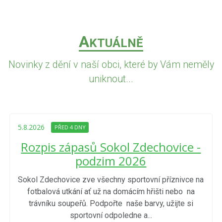
A
KTUÁLNĚ
Novinky z dění v naší obci, které by Vám neměly
uniknout...
5.8.2026
PŘED 4 DNY
Rozpis zápasů Sokol Zdechovice -
podzim 2026
Sokol Zdechovice zve všechny sportovní příznivce na
fotbalová utkání ať už na domácím hřišti nebo na
trávníku soupeřů. Podpořte naše barvy, užijte si
sportovní odpoledne a...