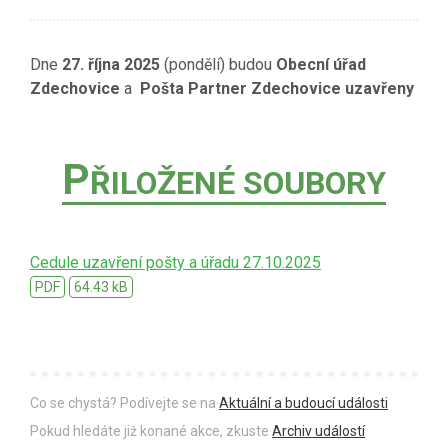
Dne
27. října 2025
(pondělí) budou
Obecní úřad
Zdechovice
a
Pošta Partner Zdechovice uzavřeny
P
ŘILOŽENÉ SOUBORY
Cedule uzavření pošty a úřadu 27.10.2025
PDF
64.43 kB
Co se chystá? Podívejte se na
Aktuální a budoucí události
Pokud hledáte již konané akce, zkuste
Archiv událostí