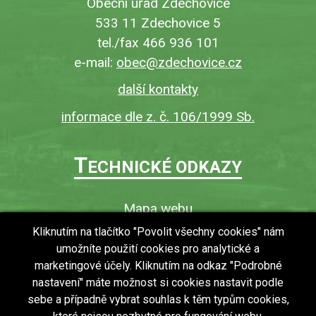
Obecní úřad Zdechovice
533 11 Zdechovice 5
tel./fax 466 936 101
e-mail:
obec@zdechovice.cz
další kontakty
informace dle z. č. 106/1999 Sb.
T
ECHNICKÉ ODKAZY
Mapa webu
O webu
Kliknutím na tlačítko "Povolit všechny cookies" nám
umožníte použití cookies pro analytické a
Povinně zveřejňované informace
marketingové účely. Kliknutím na odkaz "Podrobné
Ochrana osobních údajů (GDPR)
nastavení" máte možnost si cookies nastavit podle
Vyhledávání
sebe a případně vybrat souhlas k těm typům cookies,