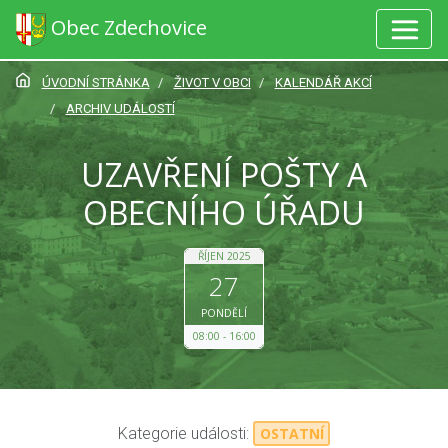
Obec Zdechovice
ÚVODNÍ STRÁNKA
ŽIVOT V OBCI
KALENDÁŘ AKCÍ
ARCHIV UDÁLOSTÍ
UZAVŘENÍ POŠTY A
OBECNÍHO ÚŘADU
ŘÍJEN 2025
27
PONDĚLÍ
08:00
16:00
Kategorie události:
OSTATNÍ