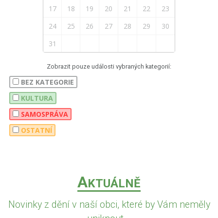
17
18
19
20
21
22
23
24
25
26
27
28
29
30
31
Zobrazit pouze události vybraných kategorií:
BEZ KATEGORIE
KULTURA
SAMOSPRÁVA
OSTATNÍ
A
KTUÁLNĚ
Novinky z dění v naší obci, které by Vám neměly