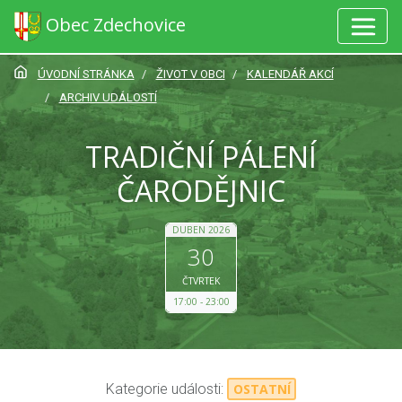
Obec Zdechovice
ÚVODNÍ STRÁNKA
ŽIVOT V OBCI
KALENDÁŘ AKCÍ
ARCHIV UDÁLOSTÍ
TRADIČNÍ PÁLENÍ
ČARODĚJNIC
DUBEN 2026
30
ČTVRTEK
17:00
23:00
Kategorie události:
OSTATNÍ