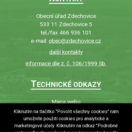
Obecní úřad Zdechovice
533 11 Zdechovice 5
tel./fax 466 936 101
e-mail:
obec@zdechovice.cz
další kontakty
informace dle z. č. 106/1999 Sb.
T
ECHNICKÉ ODKAZY
Mapa webu
O webu
Kliknutím na tlačítko "Povolit všechny cookies" nám
umožníte použití cookies pro analytické a
Povinně zveřejňované informace
marketingové účely. Kliknutím na odkaz "Podrobné
Ochrana osobních údajů (GDPR)