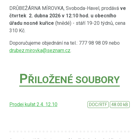
DRŮBEŽÁRNA MÍROVKA, Svoboda-Havel, prodává
ve
čtvrtek 2. dubna 2026 v 12:10 hod. u obecního
úřadu nosné kuřice
(hnědé) - stáří 19-20 týdnů, cena
310 Kč.
Doporučujeme objednání na tel.: 777 98 98 09 nebo
drubez.mirovka@seznam.cz
.
P
ŘILOŽENÉ SOUBORY
Prodej kuřat 2.4. 12.10
DOC/RTF
48.00 kB