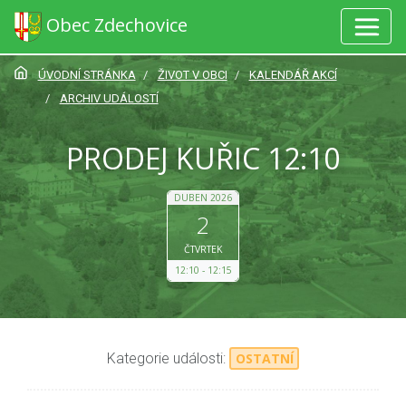
Obec Zdechovice
ÚVODNÍ STRÁNKA
ŽIVOT V OBCI
KALENDÁŘ AKCÍ
ARCHIV UDÁLOSTÍ
PRODEJ KUŘIC 12:10
DUBEN 2026
2
ČTVRTEK
12:10
12:15
Kategorie události:
OSTATNÍ