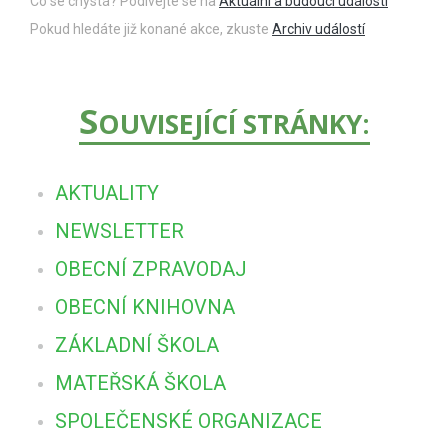
Co se chystá? Podívejte se na
Aktuální a budoucí události
Pokud hledáte již konané akce, zkuste
Archiv událostí
S
OUVISEJÍCÍ STRÁNKY:
AKTUALITY
NEWSLETTER
OBECNÍ ZPRAVODAJ
OBECNÍ KNIHOVNA
ZÁKLADNÍ ŠKOLA
MATEŘSKÁ ŠKOLA
SPOLEČENSKÉ ORGANIZACE