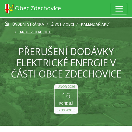
Obec Zdechovice
ÚVODNÍ STRÁNKA
ŽIVOT V OBCI
KALENDÁŘ AKCÍ
ARCHIV UDÁLOSTÍ
PŘERUŠENÍ DODÁVKY
ELEKTRICKÉ ENERGIE V
ČÁSTI OBCE ZDECHOVICE
ÚNOR 2026
16
PONDĚLÍ
07:30
09:30