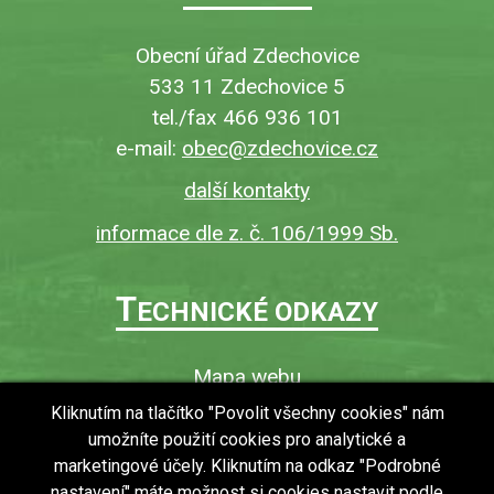
Obecní úřad Zdechovice
533 11 Zdechovice 5
tel./fax 466 936 101
e-mail:
obec@zdechovice.cz
další kontakty
informace dle z. č. 106/1999 Sb.
T
ECHNICKÉ ODKAZY
Mapa webu
O webu
Kliknutím na tlačítko "Povolit všechny cookies" nám
umožníte použití cookies pro analytické a
Povinně zveřejňované informace
marketingové účely. Kliknutím na odkaz "Podrobné
Ochrana osobních údajů (GDPR)
nastavení" máte možnost si cookies nastavit podle