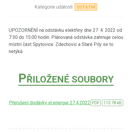
Kategorie události:
OSTATNÍ
UPOZORNĚNÍ na odstávku elektřiny dne 27. 4. 2022 od
7:30 do 15:00 hodin. Plánovaná odstávka zahrnuje celou
místní část Spytovice. Zdechovic a Staré Pily se to
netýká.
P
ŘILOŽENÉ SOUBORY
Přerušení dodávky el.energie 27.4.2022
PDF
115.78 kB