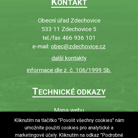
K
ONTAKT
Obecní úřad Zdechovice
533 11 Zdechovice 5
tel./fax 466 936 101
e-mail:
obec@zdechovice.cz
další kontakty
informace dle z. č. 106/1999 Sb.
T
ECHNICKÉ ODKAZY
Mapa webu
O webu
Kliknutím na tlačítko "Povolit všechny cookies" nám
umožníte použití cookies pro analytické a
Povinně zveřejňované informace
marketingové účely. Kliknutím na odkaz "Podrobné