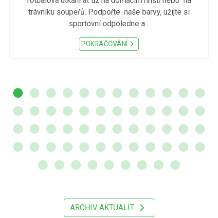
fotbalová utkání ať už na domácím hřišti nebo na
trávníku soupeřů. Podpořte naše barvy, užijte si
sportovní odpoledne a...
POKRAČOVÁNÍ
ARCHIV AKTUALIT