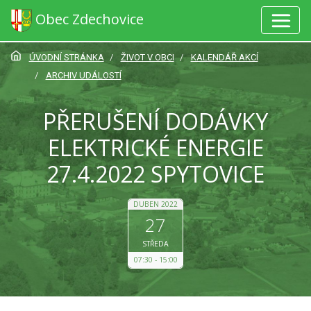
Obec Zdechovice
ÚVODNÍ STRÁNKA
ŽIVOT V OBCI
KALENDÁŘ AKCÍ
ARCHIV UDÁLOSTÍ
PŘERUŠENÍ DODÁVKY
ELEKTRICKÉ ENERGIE
27.4.2022 SPYTOVICE
DUBEN 2022
27
STŘEDA
07:30
15:00