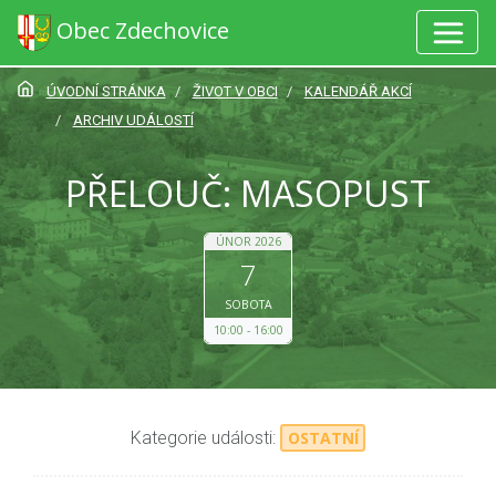
Obec Zdechovice
ÚVODNÍ STRÁNKA
ŽIVOT V OBCI
KALENDÁŘ AKCÍ
ARCHIV UDÁLOSTÍ
PŘELOUČ: MASOPUST
ÚNOR 2026
7
SOBOTA
10:00
16:00
Kategorie události:
OSTATNÍ