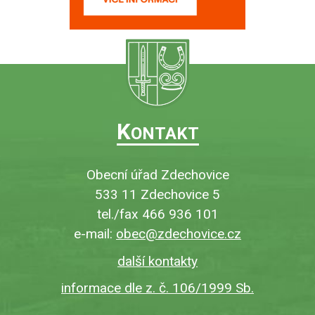
K
ONTAKT
Obecní úřad Zdechovice
533 11 Zdechovice 5
tel./fax 466 936 101
e-mail:
obec@zdechovice.cz
další kontakty
informace dle z. č. 106/1999 Sb.