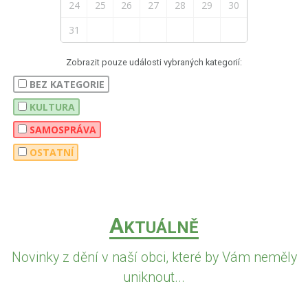
24
25
26
27
28
29
30
31
Zobrazit pouze události vybraných kategorií:
BEZ KATEGORIE
KULTURA
SAMOSPRÁVA
OSTATNÍ
A
KTUÁLNĚ
Novinky z dění v naší obci, které by Vám neměly
uniknout...