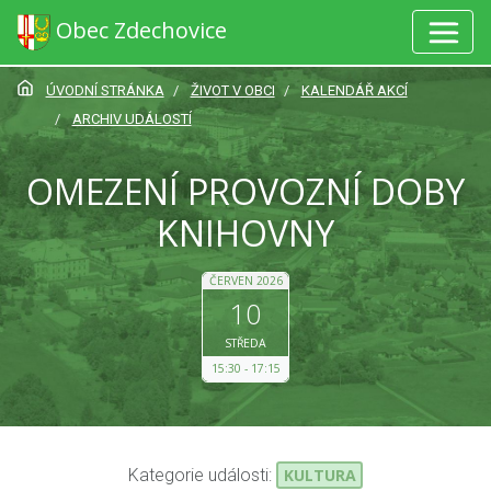
Obec Zdechovice
ÚVODNÍ STRÁNKA
ŽIVOT V OBCI
KALENDÁŘ AKCÍ
ARCHIV UDÁLOSTÍ
OMEZENÍ PROVOZNÍ DOBY
KNIHOVNY
ČERVEN 2026
10
STŘEDA
15:30
17:15
Kategorie události:
KULTURA