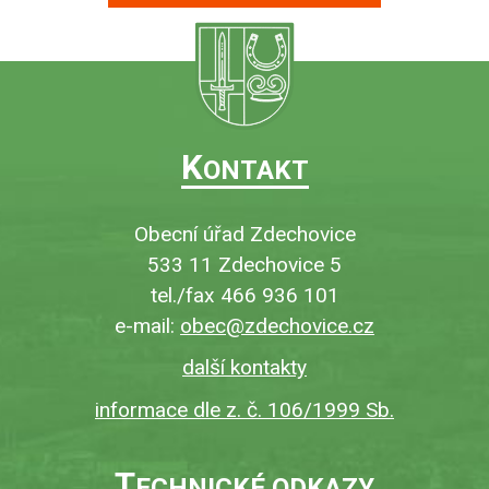
K
ONTAKT
Obecní úřad Zdechovice
533 11 Zdechovice 5
tel./fax 466 936 101
e-mail:
obec@zdechovice.cz
další kontakty
informace dle z. č. 106/1999 Sb.
T
ECHNICKÉ ODKAZY