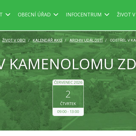
IT
OBECNÍ ÚŘAD
INFOCENTRUM
ŽIVOT V
ŽIVOT V OBCI
KALENDÁŘ AKCÍ
ARCHIV UDÁLOSTÍ
ODSTŘEL V K
 V KAMENOLOMU ZD
ČERVENEC 2026
2
ČTVRTEK
09:00
13:00