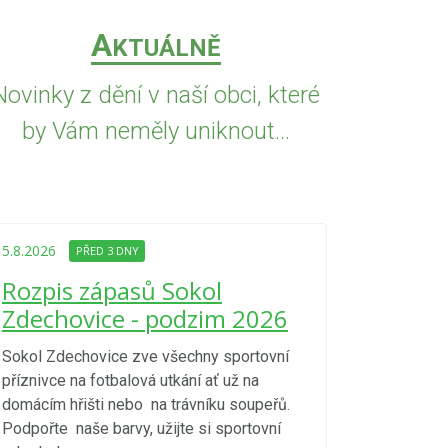
A
KTUÁLNĚ
Novinky z dění v naší obci, které
by Vám neměly uniknout...
5.8.2026
PŘED
Upozorně
5.8.2026
PŘED 3 DNY
Nařízení
Rozpis zápasů Sokol
kraje 4/
Zdechovice - podzim 2026
zvýšenéh
vzniku p
Sokol Zdechovice zve všechny sportovní
příznivce na fotbalová utkání ať už na
S ohledem na d
domácím hřišti nebo na trávníku soupeřů.
meteorologick
Podpořte naše barvy, užijte si sportovní
sucho, velmi v