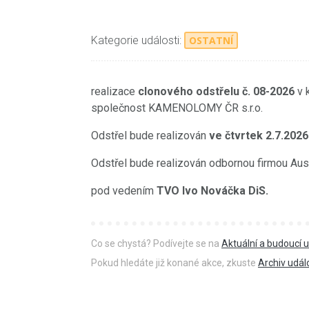
Kategorie události:
OSTATNÍ
realizace
clonového odstřelu č. 08-2026
v 
společnost KAMENOLOMY ČR s.r.o.
Odstřel bude realizován
ve čtvrtek 2.7.2026
Odstřel bude realizován odbornou firmou Aust
pod vedením
TVO Ivo Nováčka DiS.
Co se chystá? Podívejte se na
Aktuální a budoucí u
Pokud hledáte již konané akce, zkuste
Archiv udál