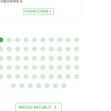
odpoledne a...
zátěž, ...) up
Nařízení Pardu
POKRAČOVÁNÍ
ARCHIV AKTUALIT