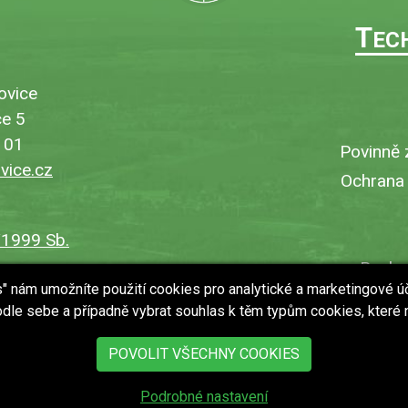
T
EC
ovice
e 5
101
Povinně 
ice.cz
Ochrana
/1999 Sb.
Bezbar
es" nám umožníte použití cookies pro analytické a marketingové ú
V
dle sebe a případně vybrat souhlas k těm typům cookies, které
Uložit
POVOLIT VŠECHNY COOKIES
Podrobné nastavení