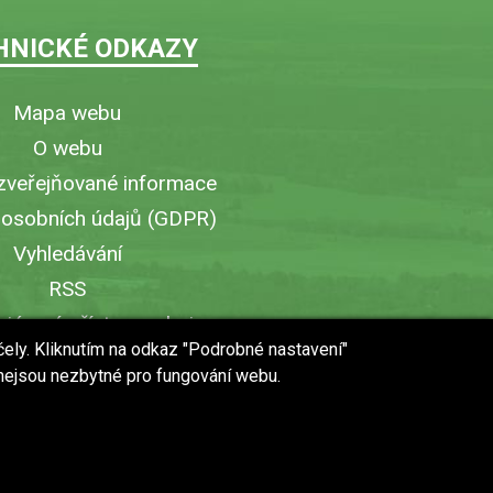
HNICKÉ ODKAZY
Mapa webu
O webu
zveřejňované informace
 osobních údajů (GDPR)
Vyhledávání
RSS
iérový přístup v obci
čely. Kliknutím na odkaz "Podrobné nastavení"
ytisknout stránku
 nejsou nezbytné pro fungování webu.
 URL stránky do mobilu
web vytvořilo studio
WebWorks
© 2018 - 2019