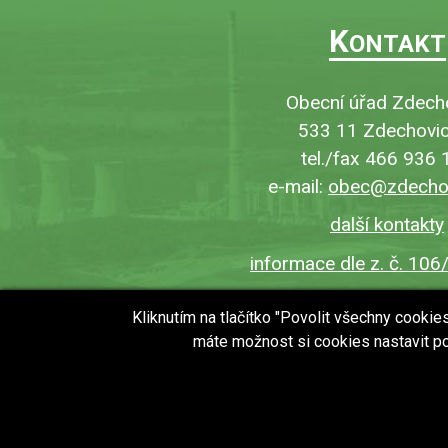
K
ONTAKT
Obecní úřad Zdech
533 11 Zdechovic
tel./fax 466 936 
e-mail:
obec@zdechov
další kontakty
informace dle z. č. 106
Kliknutím na tlačítko "Povolit všechny cooki
máte možnost si cookies nastavit po
copyright © 2018 - 2026
Obec Zdechovice