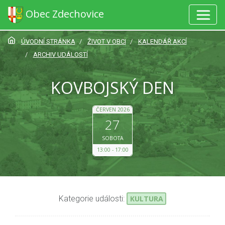
Obec Zdechovice
ÚVODNÍ STRÁNKA
ŽIVOT V OBCI
KALENDÁŘ AKCÍ
ARCHIV UDÁLOSTÍ
KOVBOJSKÝ DEN
ČERVEN 2026
27
SOBOTA
13:00
17:00
Kategorie události:
KULTURA