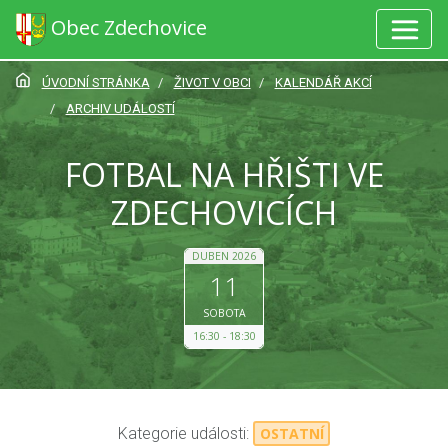
Obec Zdechovice
ÚVODNÍ STRÁNKA
ŽIVOT V OBCI
KALENDÁŘ AKCÍ
ARCHIV UDÁLOSTÍ
FOTBAL NA HŘIŠTI VE
ZDECHOVICÍCH
DUBEN 2026
11
SOBOTA
16:30
18:30
Kategorie události:
OSTATNÍ