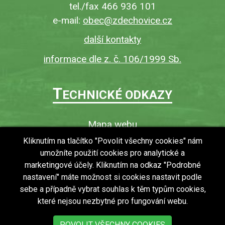
tel./fax 466 936 101
e-mail:
obec@zdechovice.cz
další kontakty
informace dle z. č. 106/1999 Sb.
T
ECHNICKÉ ODKAZY
Mapa webu
O webu
Kliknutím na tlačítko "Povolit všechny cookies" nám
umožníte použití cookies pro analytické a
Povinně zveřejňované informace
marketingové účely. Kliknutím na odkaz "Podrobné
Ochrana osobních údajů (GDPR)
nastavení" máte možnost si cookies nastavit podle
Vyhledávání
sebe a případně vybrat souhlas k těm typům cookies,
které nejsou nezbytné pro fungování webu.
RSS
Bezbariérový přístup v obci
POVOLIT VŠECHNY COOKIES