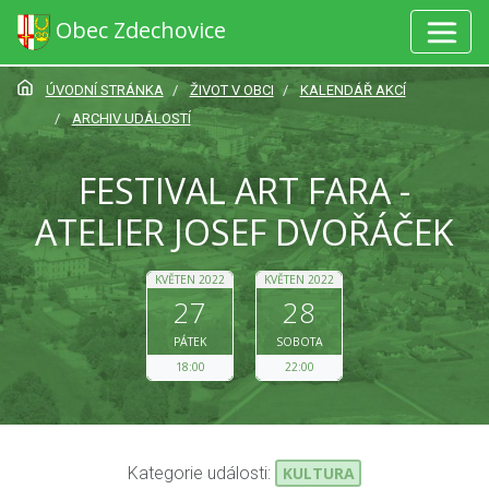
Obec Zdechovice
ÚVODNÍ STRÁNKA
ŽIVOT V OBCI
KALENDÁŘ AKCÍ
ARCHIV UDÁLOSTÍ
FESTIVAL ART FARA -
ATELIER JOSEF DVOŘÁČEK
KVĚTEN 2022
KVĚTEN 2022
27
28
PÁTEK
SOBOTA
18:00
22:00
Kategorie události:
KULTURA