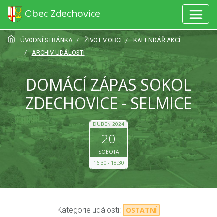
Obec Zdechovice
ÚVODNÍ STRÁNKA
ŽIVOT V OBCI
KALENDÁŘ AKCÍ
ARCHIV UDÁLOSTÍ
DOMÁCÍ ZÁPAS SOKOL
ZDECHOVICE - SELMICE
DUBEN 2024
20
SOBOTA
16:30
18:30
Kategorie události:
OSTATNÍ