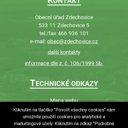
ONTAKT
Obecní úřad Zdechovice
533 11 Zdechovice 5
tel./fax 466 936 101
e-mail:
obec@zdechovice.cz
další kontakty
informace dle z. č. 106/1999 Sb.
T
ECHNICKÉ ODKAZY
Mapa webu
O webu
Kliknutím na tlačítko "Povolit všechny cookies" nám
umožníte použití cookies pro analytické a
Povinně zveřejňované informace
marketingové účely. Kliknutím na odkaz "Podrobné
Ochrana osobních údajů (GDPR)