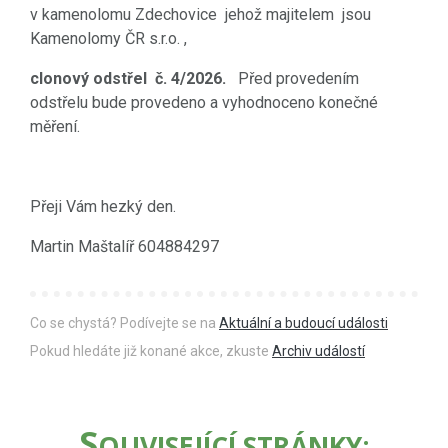
v kamenolomu Zdechovice jehož majitelem jsou
Kamenolomy ČR s.r.o. ,
clonový odstřel č. 4/2026.
Před provedením
odstřelu bude provedeno a vyhodnoceno konečné
měření.
Přeji Vám hezký den.
Martin Maštalíř 604884297
Co se chystá? Podívejte se na
Aktuální a budoucí události
Pokud hledáte již konané akce, zkuste
Archiv událostí
S
OUVISEJÍCÍ STRÁNKY: