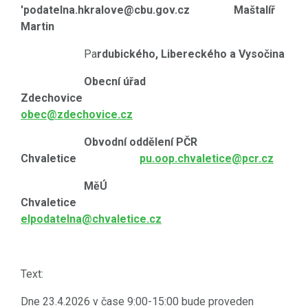
'podatelna.hkralove@cbu.gov.cz Maštalíř
Martin
Pa
rdubického, Libereckého a Vysočina
Obecní úřad
Zdechovice
obec@zdechovice.cz
Obvodní oddělení PČR
Chvaletice
pu.oop.chvaletice@pcr.cz
MěÚ
Chvaletice
elpodatelna@chvaletice.cz
Text:
Dne 23.4.2026 v čase 9:00-15:00 bude proveden