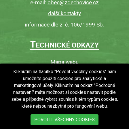
e-mail:
obec@zdechovice.cz
další kontakty
informace dle z. č. 106/1999 Sb.
T
ECHNICKÉ ODKAZY
Mapa webu
O webu
Kliknutím na tlačítko "Povolit všechny cookies" nám
umožníte použití cookies pro analytické a
Povinně zveřejňované informace
marketingové účely. Kliknutím na odkaz "Podrobné
Ochrana osobních údajů (GDPR)
nastavení" máte možnost si cookies nastavit podle
Vyhledávání
sebe a případně vybrat souhlas k těm typům cookies,
které nejsou nezbytné pro fungování webu.
RSS
Bezbariérový přístup v obci
POVOLIT VŠECHNY COOKIES