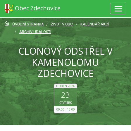
Obec Zdechovice
ÚVODNÍ STRÁNKA
ŽIVOT V OBCI
KALENDÁŘ AKCÍ
ARCHIV UDÁLOSTÍ
CLONOVÝ ODSTŘEL V
KAMENOLOMU
ZDECHOVICE
DUBEN 2026
23
ČTVRTEK
09:00
15:00